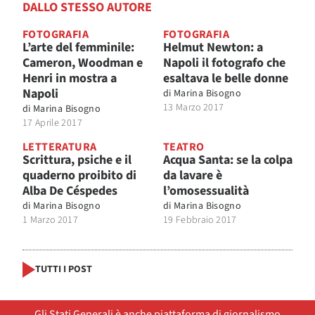
DALLO STESSO AUTORE
FOTOGRAFIA
FOTOGRAFIA
L’arte del femminile:
Helmut Newton: a
Cameron, Woodman e
Napoli il fotografo che
Henri in mostra a
esaltava le belle donne
Napoli
di
Marina Bisogno
13 Marzo 2017
di
Marina Bisogno
17 Aprile 2017
LETTERATURA
TEATRO
Scrittura, psiche e il
Acqua Santa: se la colpa
quaderno proibito di
da lavare è
Alba De Céspedes
l’omosessualità
di
Marina Bisogno
di
Marina Bisogno
1 Marzo 2017
19 Febbraio 2017
TUTTI I POST
Gli Stati Generali è anche piattaforma di giornalismo