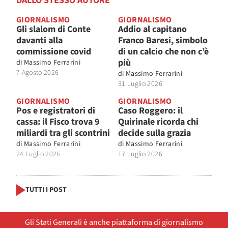
DALLO STESSO AUTORE
GIORNALISMO
GIORNALISMO
Gli slalom di Conte
Addio al capitano
davanti alla
Franco Baresi, simbolo
commissione covid
di un calcio che non c’è
più
di
Massimo Ferrarini
7 Agosto 2026
di
Massimo Ferrarini
31 Luglio 2026
GIORNALISMO
GIORNALISMO
Pos e registratori di
Caso Roggero: il
cassa: il Fisco trova 9
Quirinale ricorda chi
miliardi tra gli scontrini
decide sulla grazia
di
Massimo Ferrarini
di
Massimo Ferrarini
24 Luglio 2026
17 Luglio 2026
TUTTI I POST
Gli Stati Generali è anche piattaforma di giornalismo