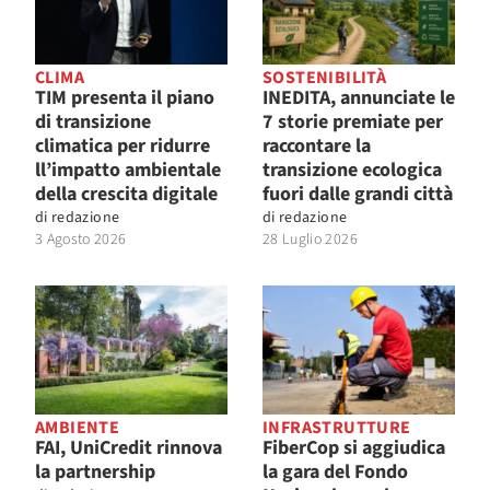
CLIMA
SOSTENIBILITÀ
TIM presenta il piano
INEDITA, annunciate le
di transizione
7 storie premiate per
climatica per ridurre
raccontare la
ll’impatto ambientale
transizione ecologica
della crescita digitale
fuori dalle grandi città
di
redazione
di
redazione
3 Agosto 2026
28 Luglio 2026
AMBIENTE
INFRASTRUTTURE
FAI, UniCredit rinnova
FiberCop si aggiudica
la partnership
la gara del Fondo