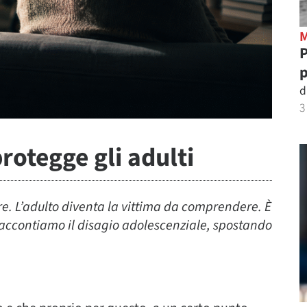
P
p
d
3
rotegge gli adulti
re. L’adulto diventa la vittima da comprendere. È
 raccontiamo il disagio adolescenziale, spostando