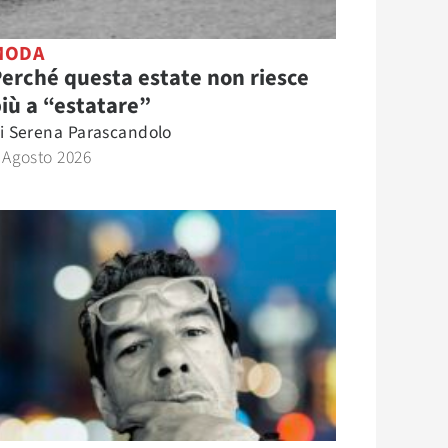
MODA
erché questa estate non riesce
iù a “estatare”
i
Serena Parascandolo
 Agosto 2026