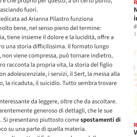
 e che proprio per questo, a un certo punto,
N
lasciando fuori.
i
edicata ad Arianna Pilastro funziona
d
olto bene, nel senso pieno del termine:
3
 tiene insieme il dolore e la lucidità, offre a
ro una storia difficilissima. Il formato lungo
io, non viene compressa, può tornare indietro,
o racconta la propria vita, la storia del figlio
n adolescenziale, i servizi, il Sert, la messa alla
, la ricaduta, il suicidio. Tutto sembra trovare
nteressante da leggere, oltre che da ascoltare.
parentemente generoso di dettagli, che le sue
. Si presentano piuttosto come
spostamenti di
co su una parte di quella materia.
V