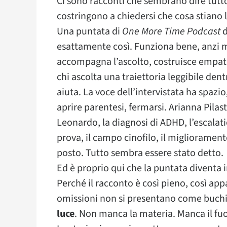
Ci sono racconti che sembrano dire tutto
costringono a chiedersi che cosa stiano 
Una puntata di
One More Time Podcast
d
esattamente così. Funziona bene, anzi m
accompagna l’ascolto, costruisce empatia,
chi ascolta una traiettoria leggibile dent
aiuta. La voce dell’intervistata ha spaz
aprire parentesi, fermarsi. Arianna Pilastr
Leonardo, la diagnosi di ADHD, l’escalatio
prova, il campo cinofilo, il miglioramento
posto. Tutto sembra essere stato detto.
Ed è proprio qui che la puntata diventa i
Perché il racconto è così pieno, così ap
omissioni non si presentano come buchi
luce
. Non manca la materia. Manca il fuo