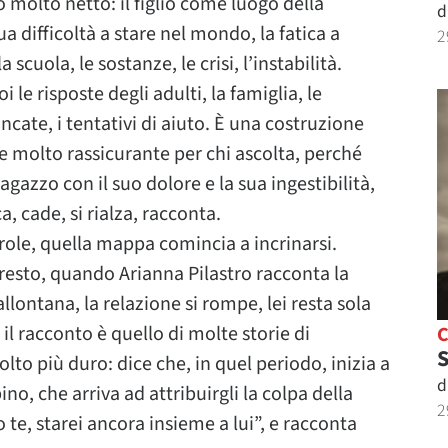
o molto netto: il figlio come luogo della
d
 difficoltà a stare nel mondo, la fatica a
2
cuola, le sostanze, le crisi, l’instabilità.
le risposte degli adulti, la famiglia, le
ancate, i tentativi di aiuto. È una costruzione
e molto rassicurante per chi ascolta, perché
gazzo con il suo dolore e la sua ingestibilità,
a, cade, si rialza, racconta.
role, quella mappa comincia a incrinarsi.
presto, quando Arianna Pilastro racconta la
lontana, la relazione si rompe, lei resta sola
 il racconto è quello di molte storie di
S
to più duro: dice che, in quel periodo, inizia a
d
no, che arriva ad attribuirgli la colpa della
2
te, starei ancora insieme a lui”, e racconta