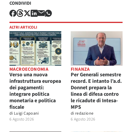
CONDIVIDI
ALTRI ARTICOLI
MACROECONOMIA
FINANZA
Verso una nuova
Per Generali semestre
infrastruttura europea
record. E intanto l’a.d.
dei pagamenti:
Donnet prepara la
integrare politica
linea di difesa contro
monetaria e politica
le ricadute di Intesa-
fiscale
MPS
di
Luigi Capoani
di
redazione
6 Agosto 2026
6 Agosto 2026