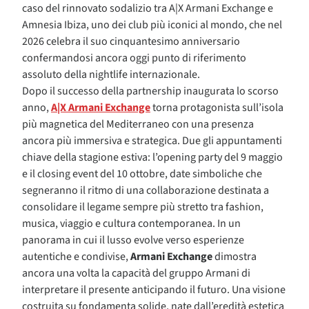
caso del rinnovato sodalizio tra A|X Armani Exchange e
Amnesia Ibiza, uno dei club più iconici al mondo, che nel
2026 celebra il suo cinquantesimo anniversario
confermandosi ancora oggi punto di riferimento
assoluto della nightlife internazionale.
Dopo il successo della partnership inaugurata lo scorso
anno,
A|X Armani Exchange
torna protagonista sull’isola
più magnetica del Mediterraneo con una presenza
ancora più immersiva e strategica. Due gli appuntamenti
chiave della stagione estiva: l’opening party del 9 maggio
e il closing event del 10 ottobre, date simboliche che
segneranno il ritmo di una collaborazione destinata a
consolidare il legame sempre più stretto tra fashion,
musica, viaggio e cultura contemporanea. In un
panorama in cui il lusso evolve verso esperienze
autentiche e condivise,
Armani Exchange
dimostra
ancora una volta la capacità del gruppo Armani di
interpretare il presente anticipando il futuro. Una visione
costruita su fondamenta solide, nate dall’eredità estetica