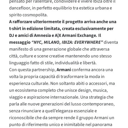
pensato per rallentare, condividere e vivere Ibiza oltre il
dancefloor, in perfetto equilibrio tra estetica urbana e
spirito cosmopolita.
A rafforzare ulteriormente il progetto arriva anche una
t-shirt in edizione limitata, creata esclusivamente per
DJ e amici di Amnesia e A|X Armani Exchange
.
Il
messaggio
“NYC, MILANO, IBIZA: EVERYWHERE”
diventa
manifesto di una generazione globale che attraversa
città, culture e scene creative mantenendo uno stesso
linguaggio fatto di stile, individualità e libertà.
Con questa partnership,
Armani
conferma ancora una
volta la propria capacità di trasformare la moda in
esperienza culturale. Non soltanto abiti o accessori, ma
un ecosistema completo che unisce design, musica,
viaggio e aspirazione internazionale. Una strategia che
parla alle nuove generazioni del lusso contemporaneo,
senza rinunciare a quell’eleganza essenziale e
riconoscibile che da sempre rende il gruppo Armani un
punto di riferimento unico e inimitabile nel panorama