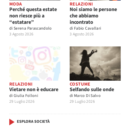
MODA
RELAZIONI
Perché questa estate
Noi siamo le persone
non riesce più a
che abbiamo
“estatare”
incontrato
di
Serena Parascandolo
di
Fabio Cavallari
3 Agosto 2026
3 Agosto 2026
RELAZIONI
COSTUME
Vietare non è educare
Selfando sulle onde
di
Giulia Folloni
di
Marco Di Salvo
29 Luglio 2026
29 Luglio 2026
ESPLORA SOCIETÀ