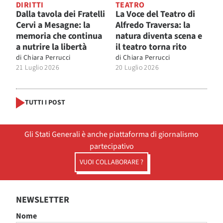
DIRITTI
TEATRO
Dalla tavola dei Fratelli
La Voce del Teatro di
Cervi a Mesagne: la
Alfredo Traversa: la
memoria che continua
natura diventa scena e
a nutrire la libertà
il teatro torna rito
di
Chiara Perrucci
di
Chiara Perrucci
21 Luglio 2026
20 Luglio 2026
TUTTI I POST
Gli Stati Generali è anche piattaforma di giornalismo
partecipativo
VUOI COLLABORARE ?
NEWSLETTER
Nome