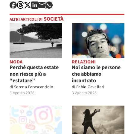
SOCIETÀ
ALTRI ARTICOLI DI
MODA
RELAZIONI
Perché questa estate
Noi siamo le persone
non riesce più a
che abbiamo
“estatare”
incontrato
di
Serena Parascandolo
di
Fabio Cavallari
3 Agosto 2026
3 Agosto 2026