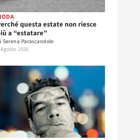
MODA
erché questa estate non riesce
iù a “estatare”
i
Serena Parascandolo
 Agosto 2026