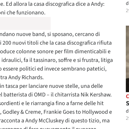
d
e. Ed allora la casa discografica dice a Andy:
2
oni che funzionano.
Fondano nuove band, si sposano, cercano di
 200 nuovi titoli che la casa discografica rifiuta
produce colonne sonore per film dimenticabili e
idraulici, fa il tassinaro, soffre e si frustra, litiga
o essere politici ed invece sembrano patetici,
ntra Andy Richards.
in tasca per lanciare nuove stelle, una delle
l batterista di OMD – il chitarrista Nik Kershaw.
S
rdienti e le riarrangia fino a farne delle hit
d
, Godley & Creme, Frankie Goes to Hollywood e
2
, racconta a Andy McCluskey di questo tizio, ma