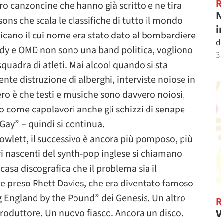
o canzoncine che hanno già scritto e ne tira
N
sons che scala le classifiche di tutto il mondo
i
ricano il cui nome era stato dato al bombardiere
d
ndy e OMD non sono una band politica, vogliono
3
quadra di atleti. Mai alcool quando si sta
ente distruzione di alberghi, interviste noiose in
 vero è che testi e musiche sono davvero noiosi,
o come capolavori anche gli schizzi di senape
Gay” – quindi si continua.
Howlett, il successivo è ancora più pomposo, più
stri nascenti del synth-pop inglese si chiamano
sa discografica che il problema sia il
ene preso Rhett Davies, che era diventato famoso
ing England by the Pound” dei Genesis. Un altro
V
produttore. Un nuovo fiasco. Ancora un disco.