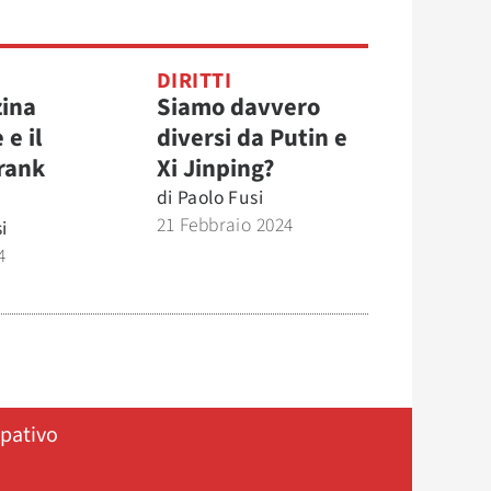
DIRITTI
zina
Siamo davvero
e il
diversi da Putin e
rank
Xi Jinping?
di
Paolo Fusi
21 Febbraio 2024
i
4
ipativo