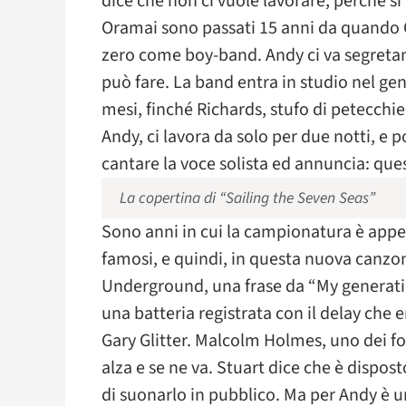
dice che non ci vuole lavorare, perché s
Oramai sono passati 15 anni da quando O
zero come boy-band. Andy ci va segretame
può fare. La band entra in studio nel ge
mesi, finché Richards, stufo di petecchi
Andy, ci lavora da solo per due notti, e p
cantare la voce solista ed annuncia: ques
La copertina di “Sailing the Seven Seas”
Sono anni in cui la campionatura è appen
famosi, e quindi, in questa nuova canzon
Underground, una frase da “My generatio
una batteria registrata con il delay che
Gary Glitter. Malcolm Holmes, uno dei fond
alza e se ne va. Stuart dice che è disposto
di suonarlo in pubblico. Ma per Andy è una