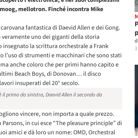
scoperto l’elettronica, e nei suoi complessini
i, moog, mellotron. Finché incontra Mike
P
a carovana fantastica di Daevid Allen e dei Gong.
p
 veramente uno dei giganti della storia
d
insegnato la scrittura orchestrale a Frank
3
 l’uso di strumenti e macchinari che sono stati
, ma anche coloro che per primi hanno capito e
 ultimi Beach Boys, di Donovan… il disco
vori insuperati del 20° secolo.
è il primo da sinistra, Daevid Allen il secondo da
 vogliono vincere, non importa a quale prezzo.
n Parsons, in cui esce “The pleasure principle” di
uoi amici e dà loro un nome: OMD, Orchestral