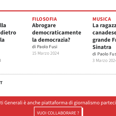
FILOSOFIA
MUSICA
lla
Abrogare
La ragaz
 dietro
democraticamente
canadese 
la
la democrazia?
grande F
Sinatra
di
Paolo Fusi
15 Marzo 2024
di
Paolo Fus
4
3 Marzo 202
ST
ati Generali è anche piattaforma di giornalismo partec
VUOI COLLABORARE ?