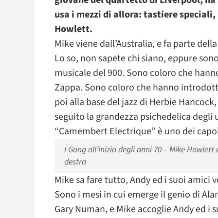
giovane del quartetto di Liverpool, ha 
usa i mezzi di allora: tastiere special
Howlett.
Mike viene dall’Australia, e fa parte dell
Lo so, non sapete chi siano, eppure sono
musicale del 900. Sono coloro che hanno 
Zappa. Sono coloro che hanno introdotto
poi alla base del jazz di Herbie Hancock
seguito la grandezza psichedelica degli
“Camembert Electrique” è uno dei capola
I Gong all’inizio degli anni 70 – Mike Howlett 
destra
Mike sa fare tutto, Andy ed i suoi amici
Sono i mesi in cui emerge il genio di Ala
Gary Numan, e Mike accoglie Andy ed i s