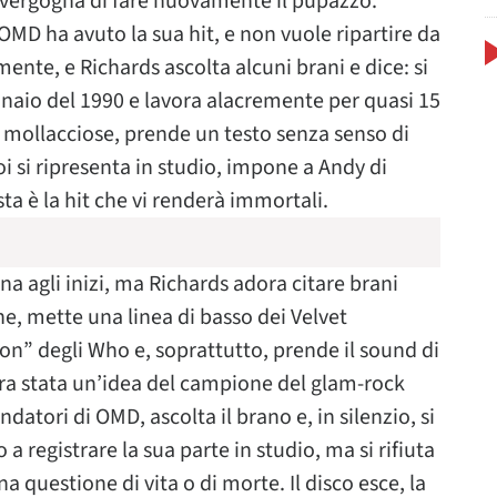
i vergogna di fare nuovamente il pupazzo.
MD ha avuto la sua hit, e non vuole ripartire da
nte, e Richards ascolta alcuni brani e dice: si
nnaio del 1990 e lavora alacremente per quasi 15
e mollacciose, prende un testo senza senso di
oi si ripresenta in studio, impone a Andy di
ta è la hit che vi renderà immortali.
a agli inizi, ma Richards adora citare brani
e, mette una linea di basso dei Velvet
n” degli Who e, soprattutto, prende il sound di
 era stata un’idea del campione del glam-rock
atori di OMD, ascolta il brano e, in silenzio, si
 a registrare la sua parte in studio, ma si rifiuta
 questione di vita o di morte. Il disco esce, la