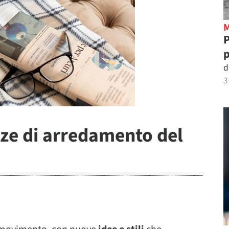
P
p
d
3
nze di arredamento del