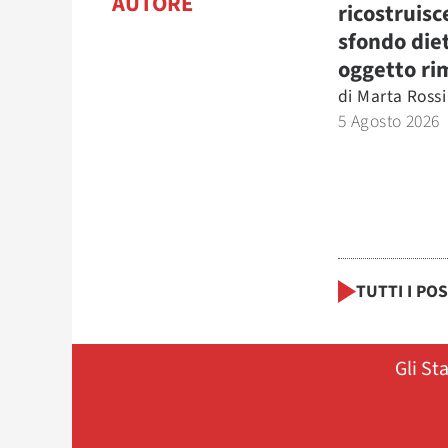
AUTORE
ricostruisc
sfondo die
oggetto ri
di
Marta Rossi
5 Agosto 2026
TUTTI I PO
Gli St