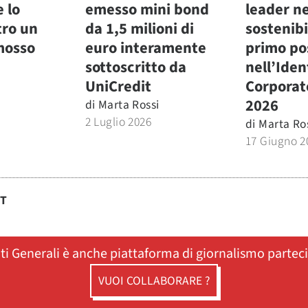
e lo
emesso mini bond
leader ne
tro un
da 1,5 milioni di
sostenibi
mosso
euro interamente
primo po
sottoscritto da
nell’Iden
UniCredit
Corporat
2026
di
Marta Rossi
2 Luglio 2026
di
Marta Ro
17 Giugno 2
ST
ati Generali è anche piattaforma di giornalismo partec
VUOI COLLABORARE ?