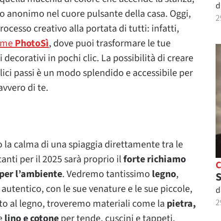
d
o anonimo nel cuore pulsante della casa. Oggi,
2
ocesso creativo alla portata di tutti: infatti,
come
PhotoSì
, dove puoi trasformare le tue
 decorativi in pochi clic. La possibilità di creare
ici passi è un modo splendido e accessibile per
vvero di te.
 la calma di una spiaggia direttamente tra le
nti per il 2025 sarà proprio il
forte richiamo
per l’ambiente
. Vedremo tantissimo
legno
,
S
autentico, con le sue venature e le sue piccole,
d
2
nto al legno, troveremo materiali come la
pietra,
e
lino e cotone
per tende, cuscini e tappeti.