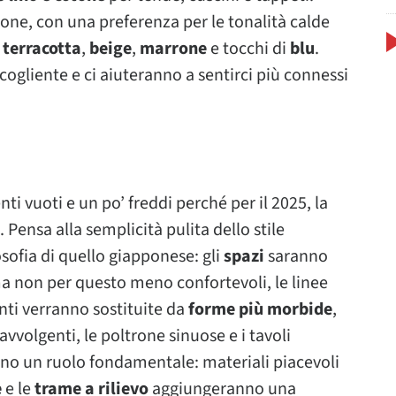
ione, con una preferenza per le tonalità calde
,
terracotta
,
beige
,
marrone
e tocchi di
blu
.
ogliente e ci aiuteranno a sentirci più connessi
i vuoti e un po’ freddi perché per il 2025, la
. Pensa alla semplicità pulita dello stile
osofia di quello giapponese: gli
spazi
saranno
 ma non per questo meno confortevoli, le linee
ti verranno sostituite da
forme più morbide
,
 avvolgenti, le poltrone sinuose e i tavoli
anno un ruolo fondamentale: materiali piacevoli
e
e le
trame a rilievo
aggiungeranno una