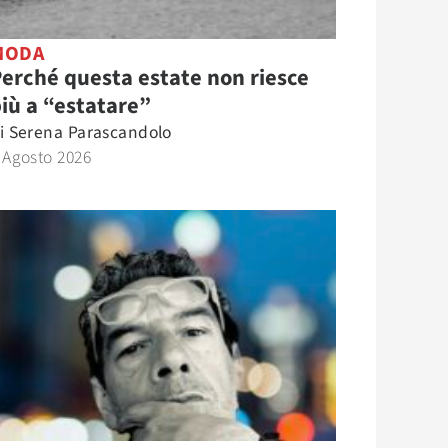
MODA
erché questa estate non riesce
iù a “estatare”
i
Serena Parascandolo
 Agosto 2026