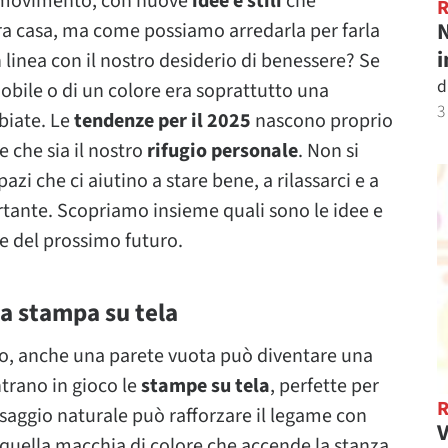
n movimento, con nuove
idee e stili
che
N
ra casa, ma come possiamo arredarla per farla
i
n linea con il nostro desiderio di benessere? Se
d
mobile o di un colore era soprattutto una
3
mbiate. Le
tendenze per il 2025
nascono proprio
e che sia il nostro
rifugio personale
. Non si
pazi che ci aiutino a stare bene, a rilassarci e a
rtante. Scopriamo insieme quali sono le idee e
se del prossimo futuro.
la stampa su tela
hio, anche una parete vuota può diventare una
ntrano in gioco le
stampe su tela
, perfette per
saggio naturale può rafforzare il legame con
V
 quella macchia di colore che accende la stanza,