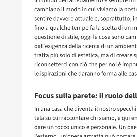
Il mondo dell’arredamento è sempre i
cambiano il modo in cui viviamo la nost
sentire davvero attuale e, soprattutto, i
fino a qualche tempo fa la scelta di un 
questione di stile, oggi le cose sono ca
dall’esigenza della ricerca di un ambient
tratta più solo di estetica, ma di creare s
riconnetterci con ciò che per noi è impo
le ispirazioni che daranno forma alle ca
Focus sulla parete: il ruolo del
In una casa che diventa il nostro specc
tela su cui raccontare chi siamo, e qui e
dare un tocco unico e personale. Un pae
l’esterno, un’opera astratta può portare