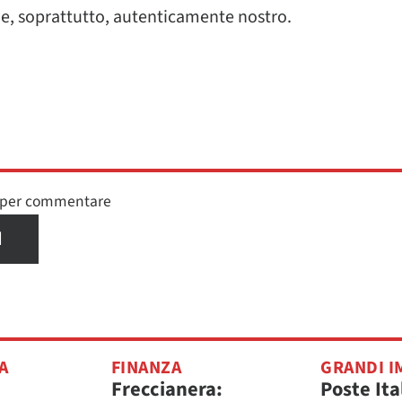
 e, soprattutto, autenticamente nostro.
n per commentare
I
A
FINANZA
GRANDI I
Freccianera:
Poste Ita