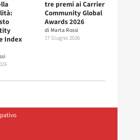
lla
tre premi ai Carrier
lità:
Community Global
sto
Awards 2026
tity
di
Marta Rossi
17 Giugno 2026
e Index
ssi
026
ipativo