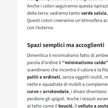
Anche i colori seguiranno questa ispiraz
della terra: vedremo tanto
verde salvia
Questi colori creeranno un’atmosfera acc
con l’esterno.
Spazi semplici ma accoglienti
Dimentica il minimalismo fatto di ambient
parola d’ordine è
“minimalismo caldo”
scandinavo che incontra il calore e la fil
puliti e ordinati
, senza oggetti inutili,
nette e squadrate di mobili e complemen
curve
e
arrotondate
, i divani diventano
perdono gli spigoli. Anche i tessuti avr
al tatto come il
bouclé
, il
velluto a cost