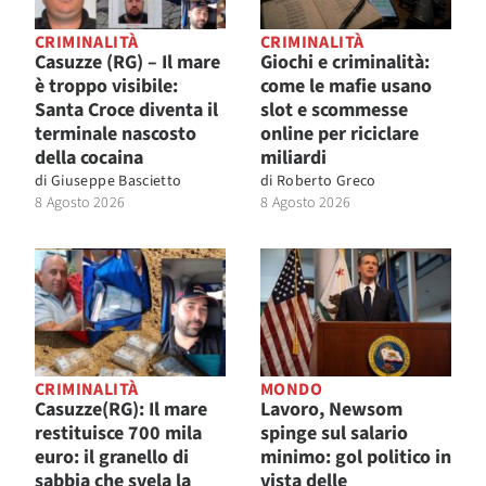
CRIMINALITÀ
CRIMINALITÀ
Casuzze (RG) – Il mare
Giochi e criminalità:
è troppo visibile:
come le mafie usano
Santa Croce diventa il
slot e scommesse
terminale nascosto
online per riciclare
della cocaina
miliardi
di
Giuseppe Bascietto
di
Roberto Greco
8 Agosto 2026
8 Agosto 2026
CRIMINALITÀ
MONDO
Casuzze(RG): Il mare
Lavoro, Newsom
restituisce 700 mila
spinge sul salario
euro: il granello di
minimo: gol politico in
sabbia che svela la
vista delle