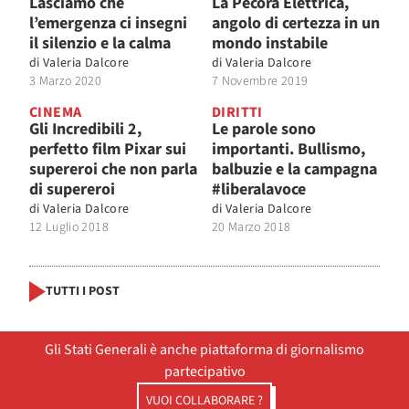
Lasciamo che
La Pecora Elettrica,
l’emergenza ci insegni
angolo di certezza in un
il silenzio e la calma
mondo instabile
di
Valeria Dalcore
di
Valeria Dalcore
3 Marzo 2020
7 Novembre 2019
CINEMA
DIRITTI
Gli Incredibili 2,
Le parole sono
perfetto film Pixar sui
importanti. Bullismo,
supereroi che non parla
balbuzie e la campagna
di supereroi
#liberalavoce
di
Valeria Dalcore
di
Valeria Dalcore
12 Luglio 2018
20 Marzo 2018
TUTTI I POST
Gli Stati Generali è anche piattaforma di giornalismo
partecipativo
VUOI COLLABORARE ?