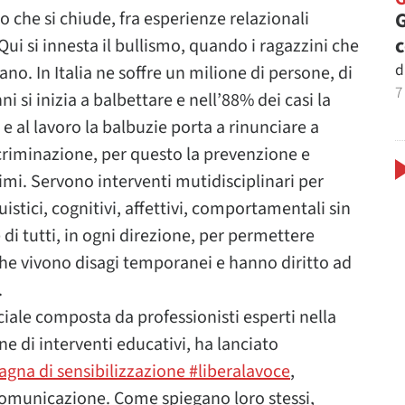
G
o che si chiude, fra esperienze relazionali
i si innesta il bullismo, quando i ragazzini che
d
iano. In Italia ne soffre un milione di persone, di
7
nni si inizia a balbettare e nell’88% dei casi la
 e al lavoro la balbuzie porta a rinunciare a
scriminazione, per questo la prevenzione e
mi. Servono interventi mutidisciplinari per
uistici, cognitivi, affettivi, comportamentali sin
 di tutti, in ogni direzione, per permettere
che vivono disagi temporanei e hanno diritto ad
.
iale composta da professionisti esperti nella
e di interventi educativi, ha lanciato
gna di sensibilizzazione #liberalavoce
,
Comunicazione. Come spiegano loro stessi,