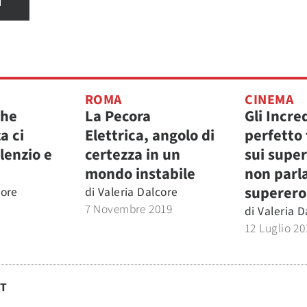
I
ROMA
CINEMA
che
La Pecora
Gli Incred
a ci
Elettrica, angolo di
perfetto 
ilenzio e
certezza in un
sui super
mondo instabile
non parla
superero
core
di
Valeria Dalcore
7 Novembre 2019
di
Valeria D
12 Luglio 20
ST