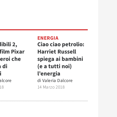
ENERGIA
ibili 2,
Ciao ciao petrolio:
film Pixar
Harriet Russell
eroi che
spiega ai bambini
 di
(e a tutti noi)
i
l’energia
alcore
di
Valeria Dalcore
18
14 Marzo 2018