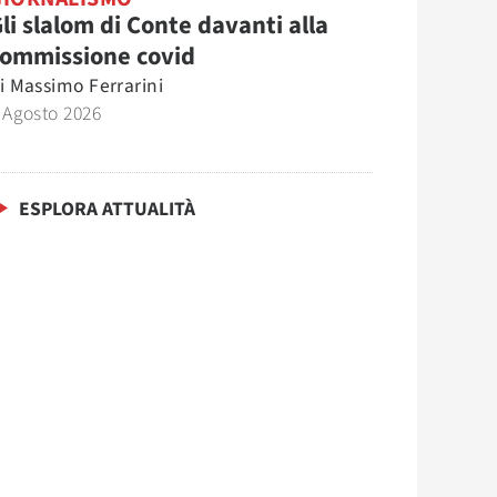
li slalom di Conte davanti alla
commissione covid
i
Massimo Ferrarini
 Agosto 2026
ESPLORA ATTUALITÀ