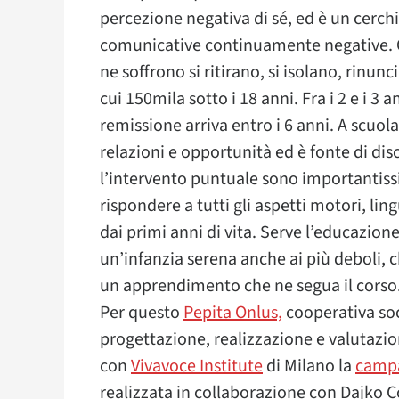
percezione negativa di sé, ed è un cerchi
comunicative continuamente negative. Qu
ne soffrono si ritirano, si isolano, rinunc
cui 150mila sotto i 18 anni. Fra i 2 e i 3 a
remissione arriva entro i 6 anni. A scuola
relazioni e opportunità ed è fonte di di
l’intervento puntuale sono importantissi
rispondere a tutti gli aspetti motori, ling
dai primi anni di vita. Serve l’educazione
un’infanzia serena anche ai più deboli, 
un apprendimento che ne segua il corso
Per questo
Pepita Onlus,
cooperativa soc
progettazione, realizzazione e valutazion
con
Vivavoce Institute
di Milano la
campa
realizzata in collaborazione con Dajko 