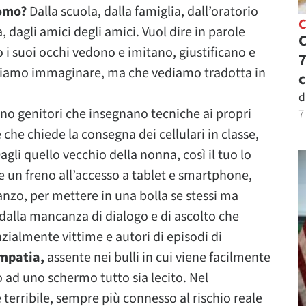
uomo?
Dalla scuola, dalla famiglia, dall’oratorio
C
 dagli amici degli amici. Vuol dire in parole
C
i suoi occhi vedono e imitano, giustificano e
7
siamo immaginare, ma che vediamo tradotta in
c
d
ono genitori che insegnano tecniche ai propri
7
e che chiede la consegna dei cellulari in classe,
gli quello vecchio della nonna, così il tuo lo
are un freno all’accesso a tablet e smartphone,
anzo, per mettere in una bolla se stessi ma
dalla mancanza di dialogo e di ascolto che
nzialmente vittime e autori di episodi di
empatia,
assente nei bulli in cui viene facilmente
 ad uno schermo tutto sia lecito. Nel
terribile, sempre più connesso al rischio reale