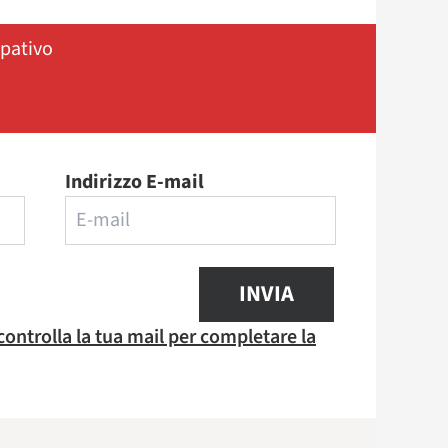
ipativo
Indirizzo E-mail
INVIA
 controlla la tua mail per completare la