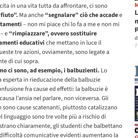
cita in una vita tutta da affrontare, ci sono
L
fiuto”.
Ma anche
“segnalare” ciò che accade
e
m
rtamenti
– non mi piace chi lo fa a me e non mi
P
 – e
“rimpiazzare”, ovvero sostituire
d
amenti educativi
che mettano in luce il
7
. Queste tre azioni, ovviamente, sono legate a
te di cui sopra.
smo ci sono, ad esempio, i balbuzienti.
Lo
 esperta in rieducazione della balbuzie
nfusione fra cause ed effetti: la balbuzie è
 causa l’ansia nel parlare, non viceversa. Gli
 sono cause scatenanti, piuttosto catalizzano
 linguaggio sono tre volte più a rischio di
imostrano chiaramente, gli studenti che balbettano
 difficoltà comunicative evidenti aumentano la