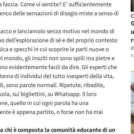
a faccia. Come vi sentite? E’ sufficientemente
lenco delle sensazioni di disagio miste a senso di
C
G
u
 sacco e lanciamolo senza motivo nel mondo di
r
o dell’esplorazione di sé e del proprio contesto
d
ica e specchi in cui scoprire le parti nuove o
8
l mondo, gli insulti non sono spilli ma pietre e
ono evidentemente facili da dire. Gli esperti che
ma di individui del tutto inesperti della vita,
i, sono parole normali. Ripetute, ribadite,
uola, sui bigliettini, su Whatsapp. Il loro
ne, quello in cui ogni parola ha una
sente è appena partito, o forse non ha mai
a chi è composta la comunità educante di un