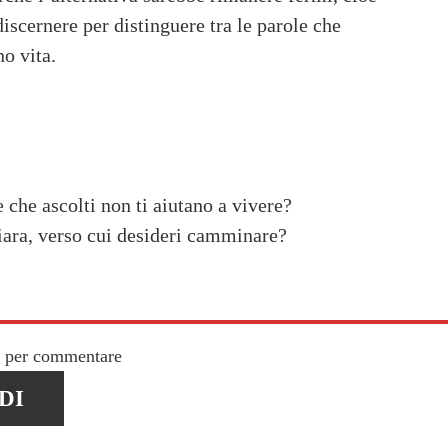
scernere per distinguere tra le parole che
o vita.
 che ascolti non ti aiutano a vivere?
iara, verso cui desideri camminare?
n per commentare
DI