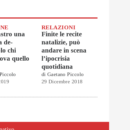
ONE
RELAZIONI
astro una
Finite le recite
a de-
natalizie, può
olo chi
andare in scena
rova quello
l’ipocrisia
quotidiana
Piccolo
di
Gaetano Piccolo
2019
29 Dicembre 2018
ipativo