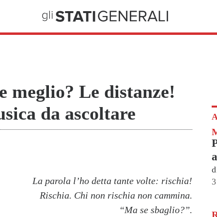
e meglio? Le distanze!
sica da ascoltare
A
P
a
d
La parola l’ho detta tante volte: rischia!
3
Rischia. Chi non rischia non cammina.
“Ma se sbaglio?”.