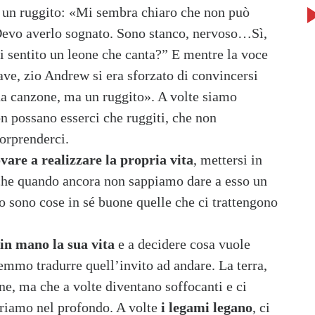
lo un ruggito: «Mi sembra chiaro che non può
 “Devo averlo sognato. Sono stanco, nervoso…Sì,
i sentito un leone che canta?” E mentre la voce
ave, zio Andrew si era sforzato di convincersi
na canzone, ma un ruggito». A volte siamo
on possano esserci che ruggiti, che non
orprenderci.
vare a realizzare la propria vita
, mettersi in
che quando ancora non sappiamo dare a esso un
 sono cose in sé buone quelle che ci trattengono
in mano la sua vita
e a decidere cosa vuole
remmo tradurre quell’invito ad andare. La terra,
one, ma che a volte diventano soffocanti e ci
eriamo nel profondo. A volte
i legami legano
, ci