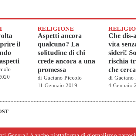
I
RELIGIONE
RELIGI
volta
Aspetti ancora
Che dis-
rire il
qualcuno? La
vita senz
ando
solitudine di chi
sideri! S
aspetti
crede ancora a una
rischia t
promessa
che cerca
ccolo
2020
di
Gaetano Piccolo
di
Gaetano 
11 Gennaio 2019
4 Gennaio 
OST
ati Generali è anche piattaforma di giornalismo partec