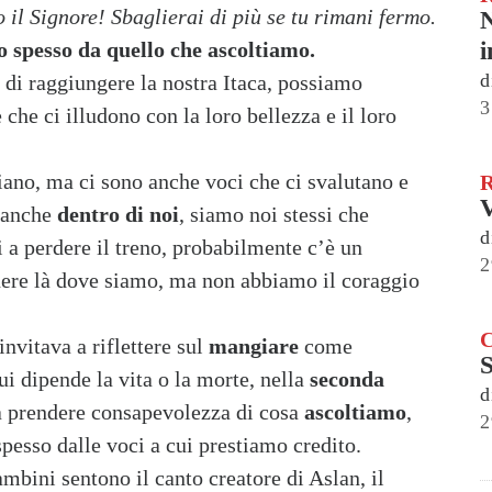
 il Signore! Sbaglierai di più se tu rimani fermo.
N
i
 spesso da quello che ascoltiamo.
d
 di raggiungere la nostra Itaca, possiamo
3
che ci illudono con la loro bellezza e il loro
iano, ma ci sono anche voci che ci svalutano e
V
o anche
dentro di noi
, siamo noi stessi che
d
i a perdere il treno, probabilmente c’è un
2
nere là dove siamo, ma non abbiamo il coraggio
invitava a riflettere sul
mangiare
come
S
i dipende la vita o la morte, nella
seconda
d
a prendere consapevolezza di cosa
ascoltiamo
,
2
pesso dalle voci a cui prestiamo credito.
bambini sentono il canto creatore di Aslan, il