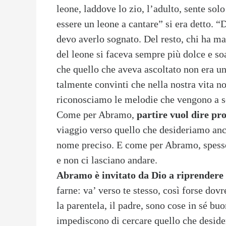
leone, laddove lo zio, l’adulto, sente so
essere un leone a cantare” si era detto.
devo averlo sognato. Del resto, chi ha ma
del leone si faceva sempre più dolce e so
che quello che aveva ascoltato non era u
talmente convinti che nella nostra vita n
riconosciamo le melodie che vengono a s
Come per Abramo,
partire vuol dire pro
viaggio verso quello che desideriamo an
nome preciso. E come per Abramo, spesso
e non ci lasciano andare.
Abramo è invitato da Dio a riprendere 
farne: va’ verso te stesso, così forse dov
la parentela, il padre, sono cose in sé bu
impediscono di cercare quello che desid