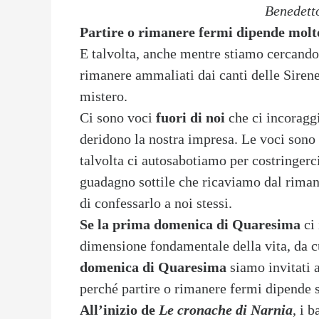
Benedetto
Partire o rimanere fermi dipende molto
E talvolta, anche mentre stiamo cercando
rimanere ammaliati dai canti delle Sirene 
mistero.
Ci sono voci
fuori di noi
che ci incoragg
deridono la nostra impresa. Le voci son
talvolta ci autosabotiamo per costringerc
guadagno sottile che ricaviamo dal rima
di confessarlo a noi stessi.
Se la prima domenica di Quaresima
ci 
dimensione fondamentale della vita, da cu
domenica di Quaresima
siamo invitati 
perché partire o rimanere fermi dipende s
All’inizio de
Le cronache di Narnia
, i 