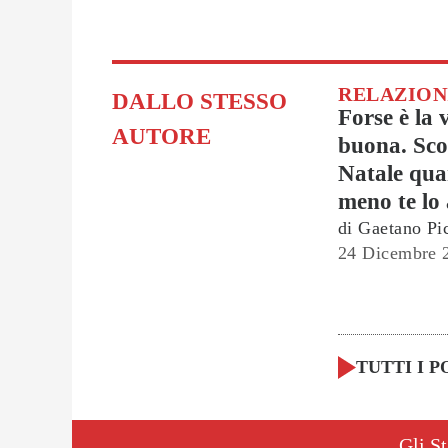
RELAZION
DALLO STESSO
Forse è la 
AUTORE
buona. Scop
Natale qu
meno te lo 
di
Gaetano Pi
24 Dicembre 
TUTTI I P
Gli St