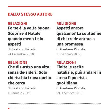
DALLO STESSO AUTORE
RELAZIONI
RELIGIONE
Forse è la volta buona.
Aspetti ancora
Scoprire il Natale
qualcuno? La solitudine
quando meno te lo
di chi crede ancora a
aspetti
una promessa
di
Gaetano Piccolo
di
Gaetano Piccolo
24 Dicembre 2020
11 Gennaio 2019
RELIGIONE
RELAZIONI
Che dis-astro una vita
Finite le recite
senza de-sideri! Solo
natalizie, può andare in
chi rischia trova quello
scena l’ipocrisia
che cerca
quotidiana
di
Gaetano Piccolo
di
Gaetano Piccolo
4 Gennaio 2019
29 Dicembre 2018