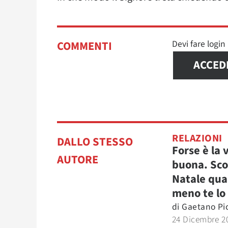
Devi fare logi
COMMENTI
ACCED
RELAZIONI
DALLO STESSO
Forse è la 
AUTORE
buona. Scop
Natale qu
meno te lo
di
Gaetano Pi
24 Dicembre 2