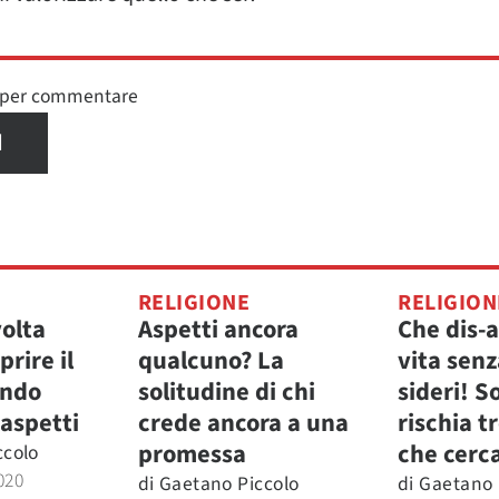
n per commentare
I
RELIGIONE
RELIGION
volta
Aspetti ancora
Che dis-
rire il
qualcuno? La
vita senz
ando
solitudine di chi
sideri! S
 aspetti
crede ancora a una
rischia t
promessa
che cerc
ccolo
020
di
Gaetano Piccolo
di
Gaetano 