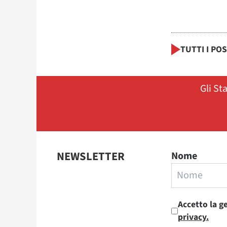
TUTTI I PO
Gli St
NEWSLETTER
Nome
Accetto la g
privacy.