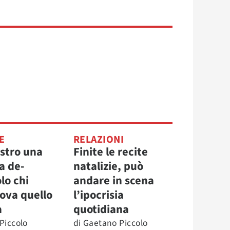
E
RELAZIONI
astro una
Finite le recite
a de-
natalizie, può
olo chi
andare in scena
rova quello
l’ipocrisia
a
quotidiana
Piccolo
di
Gaetano Piccolo