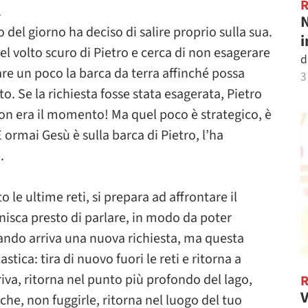
.
N
 del giorno ha deciso di salire proprio sulla sua.
i
l volto scuro di Pietro e cerca di non esagerare
d
tare un poco la barca da terra affinché possa
3
o. Se la richiesta fosse stata esagerata, Pietro
 non era il momento! Ma quel poco è strategico, è
E ormai Gesù è sulla barca di Pietro, l’ha
.
 le ultime reti, si prepara ad affrontare il
inisca presto di parlare, in modo da poter
uando arriva una nuova richiesta, ma questa
tica: tira di nuovo fuori le reti e ritorna a
riva, ritorna nel punto più profondo del lago,
V
he, non fuggirle, ritorna nel luogo del tuo