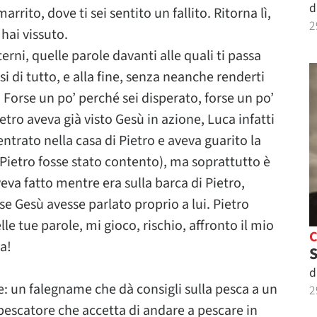
d
arrito, dove ti sei sentito un fallito. Ritorna lì,
2
hai vissuto.
erni, quelle parole davanti alle quali ti passa
si di tutto, e alla fine, senza neanche renderti
. Forse un po’ perché sei disperato, forse un po’
etro aveva già visto Gesù in azione, Luca infatti
trato nella casa di Pietro e aveva guarito la
 Pietro fosse stato contento), ma soprattutto è
eva fatto mentre era sulla barca di Pietro,
se Gesù avesse parlato proprio a lui. Pietro
le tue parole, mi gioco, rischio, affronto il mio
a!
S
d
: un falegname che dà consigli sulla pesca a un
2
 pescatore che accetta di andare a pescare in