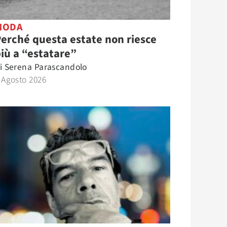
MODA
erché questa estate non riesce
iù a “estatare”
i
Serena Parascandolo
 Agosto 2026