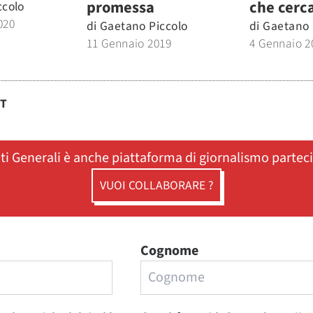
promessa
che cerc
ccolo
020
di
Gaetano Piccolo
di
Gaetano 
11 Gennaio 2019
4 Gennaio 2
ST
ati Generali è anche piattaforma di giornalismo partec
VUOI COLLABORARE ?
Cognome