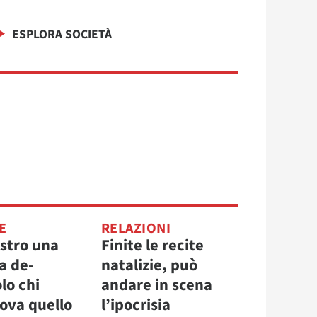
ESPLORA SOCIETÀ
E
RELAZIONI
astro una
Finite le recite
a de-
natalizie, può
olo chi
andare in scena
rova quello
l’ipocrisia