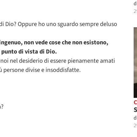
d
2
a di Dio? Oppure ho uno sguardo sempre deluso
 ingenuo, non vede cose che non esistono,
punto di vista di Dio.
oi nel desiderio di essere pienamente amati
ù persone divise e insoddisfatte.
à?
S
d
2