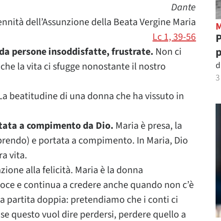
Dante
ennità dell’Assunzione della Beata Vergine Maria
Lc 1, 39-56
P
p
da persone insoddisfatte, frustrate.
Non ci
d
he la vita ci sfugge nonostante il nostro
3
a beatitudine di una donna che ha vissuto in
rtata a compimento da Dio.
Maria è presa, la
, prendo) e portata a compimento. In Maria, Dio
a vita.
ione alla felicità. Maria è la donna
croce e continua a credere anche quando non c’è
la partita doppia: pretendiamo che i conti ci
 se questo vuol dire perdersi, perdere quello a