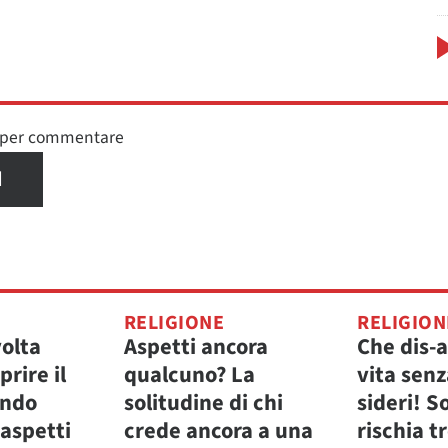
n per commentare
I
RELIGIONE
RELIGION
volta
Aspetti ancora
Che dis-
rire il
qualcuno? La
vita senz
ando
solitudine di chi
sideri! S
 aspetti
crede ancora a una
rischia t