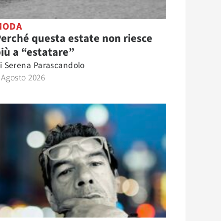
MODA
erché questa estate non riesce
iù a “estatare”
i
Serena Parascandolo
 Agosto 2026