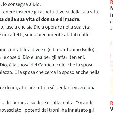
ro, lo consegna a Dio.
N
a tenere insieme gli aspetti diversi della sua vita.
i
sa dalla sua vita di donna e di madre.
d
o, lascia che sia Dio a operare nella sua vita.
3
 suoi affetti, siano pienamente abitati dallo
no contabilità diverse (cit. don Tonino Bello),
 le cose di Dio e una per gli affari terreni.
io, è la sposa del Cantico, colei che lo sposo
alazzo. È la sposa che cerca lo sposo anche nella
 di noi, attirare tutti a sé per farci vivere una
 di speranza su di sé e sulla realtà: “Grandi
V
ovesciato i potenti dai troni, ha innalzato gli