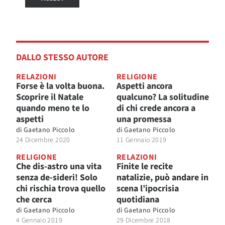
DALLO STESSO AUTORE
RELAZIONI
RELIGIONE
Forse è la volta buona.
Aspetti ancora
Scoprire il Natale
qualcuno? La solitudine
quando meno te lo
di chi crede ancora a
aspetti
una promessa
di
Gaetano Piccolo
di
Gaetano Piccolo
24 Dicembre 2020
11 Gennaio 2019
RELIGIONE
RELAZIONI
Che dis-astro una vita
Finite le recite
senza de-sideri! Solo
natalizie, può andare in
chi rischia trova quello
scena l’ipocrisia
che cerca
quotidiana
di
Gaetano Piccolo
di
Gaetano Piccolo
4 Gennaio 2019
29 Dicembre 2018