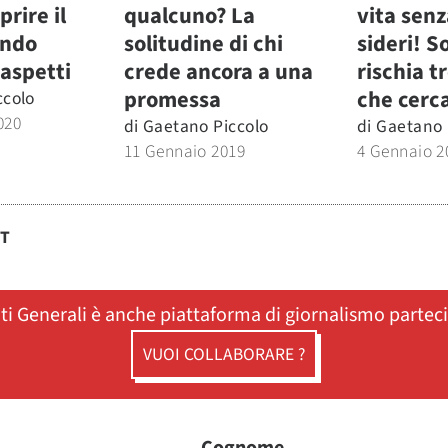
rire il
qualcuno? La
vita senz
ando
solitudine di chi
sideri! S
 aspetti
crede ancora a una
rischia t
promessa
che cerc
ccolo
020
di
Gaetano Piccolo
di
Gaetano 
11 Gennaio 2019
4 Gennaio 2
ST
ati Generali è anche piattaforma di giornalismo partec
VUOI COLLABORARE ?