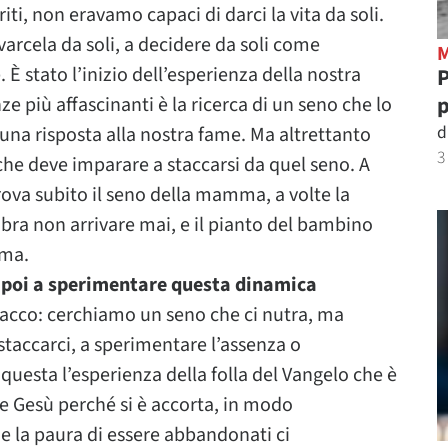
ti, non eravamo capaci di darci la vita da soli.
avarcela da soli, a decidere da soli come
È stato l’inizio dell’esperienza della nostra
P
p
ze più affascinanti è la ricerca di un seno che lo
d
una risposta alla nostra fame. Ma altrettanto
3
he deve imparare a staccarsi da quel seno. A
ova subito il seno della mamma, a volte la
a non arrivare mai, e il pianto del bambino
mma.
o poi a sperimentare questa dinamica
tacco: cerchiamo un seno che ci nutra, ma
taccarci, a sperimentare l’assenza o
questa l’esperienza della folla del Vangelo che è
re Gesù perché si è accorta, in modo
e la paura di essere abbandonati ci