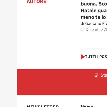
AUTORE
buona. Scop
Natale qu
meno te lo
di
Gaetano Pi
24 Dicembre 2
TUTTI I PO
Gli St