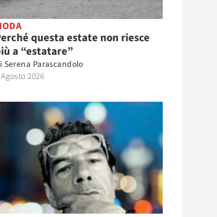
MODA
erché questa estate non riesce
iù a “estatare”
i
Serena Parascandolo
 Agosto 2026