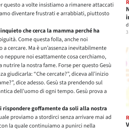
r questo a volte insistiamo a rimanere attaccati
N
iamo diventare frustrati e arrabbiati, piuttosto
i
d
o inquieto che cerca la mamma perché ha
3
biguità. Come questa folla, anche noi
 a cercare. Ma è un’assenza inevitabilmente
mo neppure noi esattamente cosa cerchiamo,
nutrire la nostra fame. Forse per questo Gesù
a giudicarla: “Che cercate?”, diceva all’inizio
fame?”, dice adesso. Gesù sta prendendo sul
tica dell’uomo di ogni tempo. Gesù prova a
i rispondere goffamente da soli alla nostra
quale proviamo a stordirci senza arrivare mai ad
V
o con la quale continuiamo a punirci nella