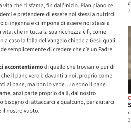
d
vita che ci sfama, fin dall’inizio. Pian piano ce
2
rci e pretendere di essere noi stessi a nutrirci
o ci inganna e ci impone di essere noi stessi a
 vita, che in tutta la sua ricchezza è lì, come
n a caso la folla del Vangelo chiede a Gesù quali
nde semplicemente di credere che c’è un Padre
 ci accontentiamo
di quello che troviamo pur di
 che il pane vero è davanti a noi, proprio come
anti al pane, ma non lo vede…Io sono il pane
ame, anzi parte proprio da lì, dal nostro
ro bisogno di attaccarci a qualcuno, per aiutarci
S
 il nostro vuoto.
d
2