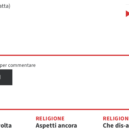
atta)
n per commentare
I
RELIGIONE
RELIGION
volta
Aspetti ancora
Che dis-