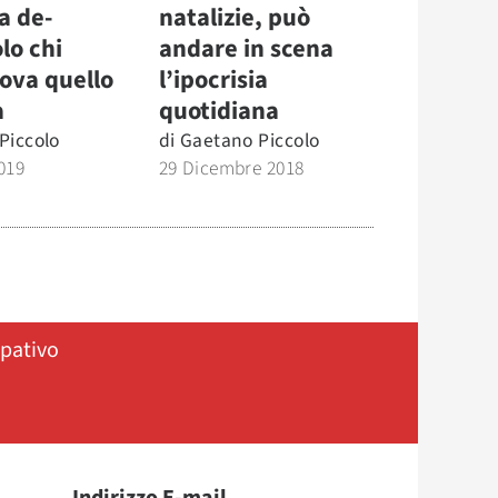
a de-
natalizie, può
olo chi
andare in scena
rova quello
l’ipocrisia
a
quotidiana
Piccolo
di
Gaetano Piccolo
019
29 Dicembre 2018
ipativo