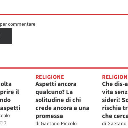
n per commentare
I
RELIGIONE
RELIGION
volta
Aspetti ancora
Che dis-
rire il
qualcuno? La
vita senz
ando
solitudine di chi
sideri! S
 aspetti
crede ancora a una
rischia t
promessa
che cerc
ccolo
020
di
Gaetano Piccolo
di
Gaetano 