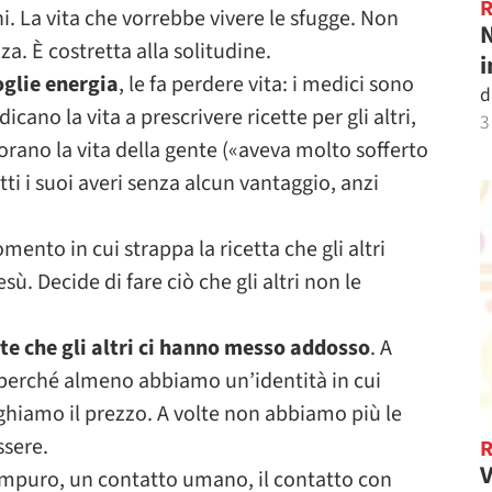
i. La vita che vorrebbe vivere le sfugge. Non
N
za. È costretta alla solitudine.
i
toglie energia
, le fa perdere vita: i medici sono
d
cano la vita a prescrivere ricette per gli altri,
3
orano la vita della gente («aveva molto sofferto
ti i suoi averi senza alcun vantaggio, anzi
ento in cui strappa la ricetta che gli altri
ù. Decide di fare ciò che gli altri non le
tte che gli altri ci hanno messo addosso
. A
 perché almeno abbiamo un’identità in cui
hiamo il prezzo. A volte non abbiamo più le
ssere.
V
impuro, un contatto umano, il contatto con