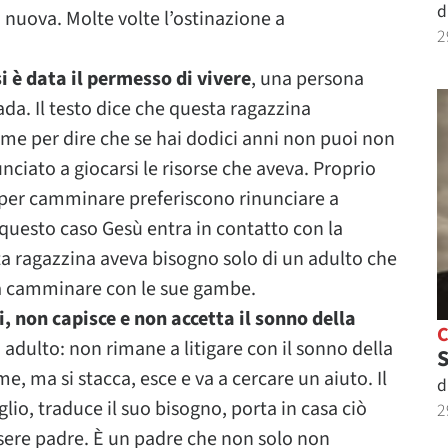
d
 nuova. Molte volte l’ostinazione a
2
i è data il permesso di vivere
, una persona
ada. Il testo dice che questa ragazzina
ome per dire che se hai dodici anni non puoi non
iato a giocarsi le risorse che aveva. Proprio
 per camminare preferiscono rinunciare a
questo caso Gesù entra in contatto con la
ta ragazzina aveva bisogno solo di un adulto che
 e a camminare con le sue gambe.
i, non capisce e non accetta il sonno della
adulto: non rimane a litigare con il sonno della
S
me, ma si stacca, esce e va a cercare un aiuto. Il
d
glio, traduce il suo bisogno, porta in casa ciò
2
essere padre. È un padre che non solo non