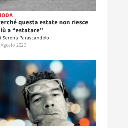
MODA
erché questa estate non riesce
iù a “estatare”
i
Serena Parascandolo
 Agosto 2026