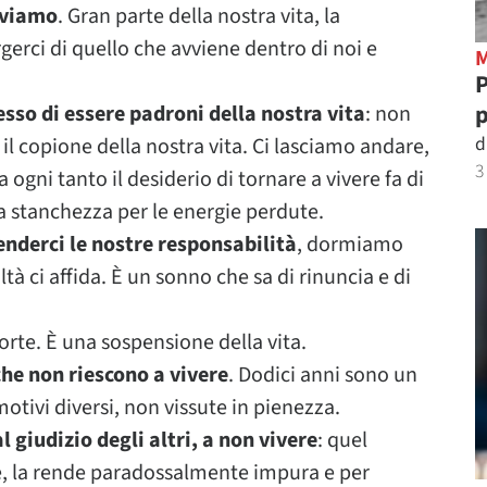
viviamo
. Gran parte della nostra vita, la
erci di quello che avviene dentro di noi e
P
p
o di essere padroni della nostra vita
: non
d
 il copione della nostra vita. Ci lasciamo andare,
3
ogni tanto il desiderio di tornare a vivere fa di
a stanchezza per le energie perdute.
nderci le nostre responsabilità
, dormiamo
ltà ci affida. È un sonno che sa di rinuncia e di
rte. È una sospensione della vita.
he non riescono a vivere
. Dodici anni sono un
motivi diversi, non vissute in pienezza.
 giudizio degli altri, a non vivere
: quel
re, la rende paradossalmente impura e per