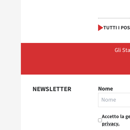
TUTTI I PO
Gli St
NEWSLETTER
Nome
Accetto la g
privacy.