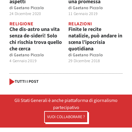
aspetti
una promessa
di
Gaetano Piccolo
di
Gaetano Piccolo
24 Dicembre 2020
11 Gennaio 2019
RELIGIONE
RELAZIONI
Che dis-astro una vita
Finite le recite
senza de-sideri! Solo
natalizie, può andare in
chi rischia trova quello
scena l’ipocrisia
che cerca
quotidiana
di
Gaetano Piccolo
di
Gaetano Piccolo
4 Gennaio 2019
29 Dicembre 2018
TUTTI I POST
Gli Stati Generali è anche piattaforma di giornalismo
partecipativo
VUOI COLLABORARE ?