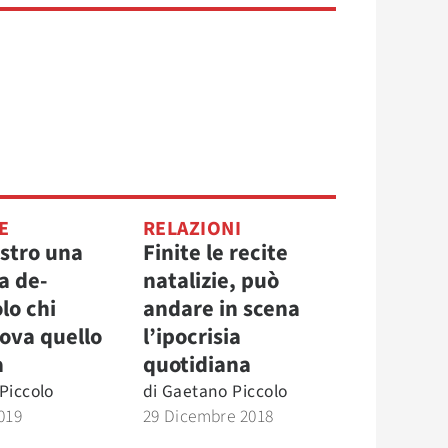
E
RELAZIONI
astro una
Finite le recite
a de-
natalizie, può
olo chi
andare in scena
rova quello
l’ipocrisia
a
quotidiana
Piccolo
di
Gaetano Piccolo
019
29 Dicembre 2018