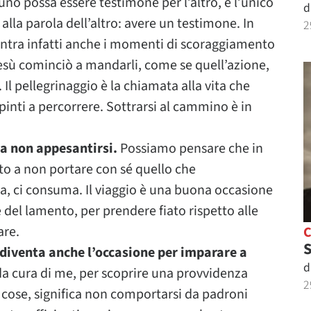
 possa essere testimone per l’altro, è l’unico
d
lla parola dell’altro: avere un testimone. In
2
ncontra infatti anche i momenti di scoraggiamento
 Gesù cominciò a mandarli, come se quell’azione,
. Il pellegrinaggio è la chiamata alla vita che
nti a percorrere. Sottrarsi al cammino è in
 a non appesantirsi.
Possiamo pensare che in
to a non portare con sé quello che
a, ci consuma. Il viaggio è una buona occasione
 e del lamento, per prendere fiato rispetto alle
are.
S
é diventa anche l’occasione per imparare a
d
enda cura di me, per scoprire una provvidenza
2
 cose, significa non comportarsi da padroni