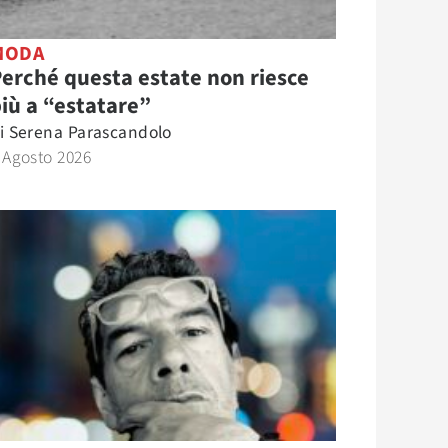
MODA
erché questa estate non riesce
iù a “estatare”
i
Serena Parascandolo
 Agosto 2026