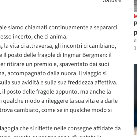
Voltaire
P
quale siamo chiamati continuamente a separarci
p
pesso incerto, che ci anima.
d
a,
la vita ci attraversa, gli incontri ci cambiano,
3
Il posto delle fragole di Ingmar Bergman: il
er ritirare un premio e, spaventato dai suoi
ina, accompagnato dalla nuora. Il viaggio si
ulla sua avidità e sulla sua freddezza affettiva.
, il posto delle fragole appunto, ma anche la
n qualche modo a rileggere la sua vita e a darle
 ritrova cambiato, come se in qualche modo si
gogia che si riflette nelle consegne affidate da