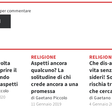
n per commentare
I
RELIGIONE
RELIGION
volta
Aspetti ancora
Che dis-
rire il
qualcuno? La
vita senz
ando
solitudine di chi
sideri! S
 aspetti
crede ancora a una
rischia t
promessa
che cerc
ccolo
020
di
Gaetano Piccolo
di
Gaetano 
11 Gennaio 2019
4 Gennaio 2