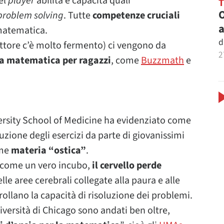
nel
player
abilità e capacità quali
O
problem solving
. Tutte
competenze cruciali
a
 matematica.
d
ettore c’è molto fermento) ci vengono da
2
la matematica per ragazzi
, come
Buzzmath
e
ersity School of Medicine ha evidenziato come
uzione degli esercizi da parte di giovanissimi
ome
materia “ostica”
.
a come un vero incubo,
il cervello perde
elle aree cerebrali collegate alla paura e alle
ollano la capacità di risoluzione dei problemi.
iversità di Chicago sono andati ben oltre,