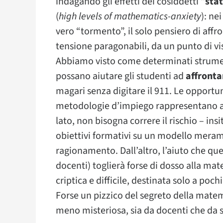
indagando gli effetti dei cosiddetti “
stat
(
high levels of mathematics-anxiety
): ne
vero “tormento”, il solo pensiero di affron
tensione paragonabili, da un punto di vi
Abbiamo visto come determinati strument
possano aiutare gli studenti ad
affronta
magari senza digitare il 911. Le opportu
metodologie d’impiego rappresentano 
lato, non bisogna correre il rischio – insit
obiettivi formativi su un modello merame
ragionamento. Dall’altro, l’aiuto che qu
docenti) toglierà forse di dosso alla ma
criptica e difficile, destinata solo a pochi 
Forse un pizzico del segreto della matem
meno misteriosa, sia da docenti che da 