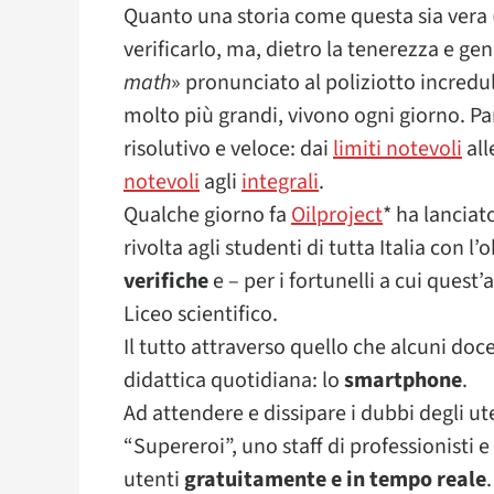
Quanto una storia come questa sia vera (
verificarlo, ma, dietro la tenerezza e gen
math
» pronunciato al poliziotto incredu
molto più grandi, vivono ogni giorno. Pa
risolutivo e veloce: dai
limiti notevoli
all
notevoli
agli
integrali
.
Qualche giorno fa
Oilproject
* ha lanciat
rivolta agli studenti di tutta Italia con l’
verifiche
e – per i fortunelli a cui quest
Liceo scientifico.
Il tutto attraverso quello che alcuni doc
didattica quotidiana: lo
smartphone
.
Ad attendere e dissipare i dubbi degli u
“Supereroi”, uno staff di professionisti 
utenti
gratuitamente e in tempo reale