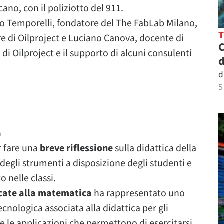
ano, con il poliziotto del 911.
simo Temporelli, fondatore del The FabLab Milano,
e di Oilproject e Luciano Canova, docente di
C
di Oilproject e il supporto di alcuni consulenti
d
d
5
a
er fare una
breve riflessione
sulla didattica della
degli strumenti a disposizione degli studenti e
o nelle classi.
cate alla matematica
ha rappresentato uno
cnologica associata alla didattica per gli
 le applicazioni che permettono di esercitarsi