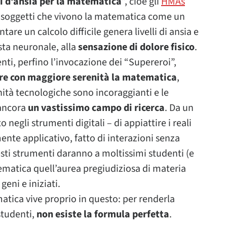
i d’ansia per la matematica
”, cioè gli
HMAs
i soggetti che vivono la matematica come un
tare un calcolo difficile genera livelli di ansia e
sta neuronale, alla
sensazione di dolore fisico
.
i, perfino l’invocazione dei “Supereroi”,
re con maggiore serenità la matematica
,
nità tecnologiche sono incoraggianti e le
ancora
un vastissimo campo di ricerca
. Da un
o negli strumenti digitali – di appiattire i reali
nte applicativo, fatto di interazioni senza
esti strumenti daranno a moltissimi studenti (e
tematica quell’aurea pregiudiziosa di materia
geni e iniziati.
atica vive proprio in questo: per renderla
studenti,
non esiste la formula perfetta
.