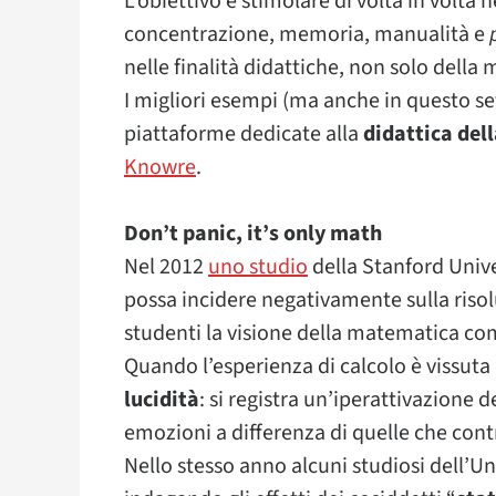
L’obiettivo è stimolare di volta in volta 
concentrazione, memoria, manualità e
nelle finalità didattiche, non solo della
I migliori esempi (ma anche in questo s
piattaforme dedicate alla
didattica del
Knowre
.
Don’t panic, it’s only math
Nel 2012
uno studio
della Stanford Univ
possa incidere negativamente sulla risol
studenti la visione della matematica c
Quando l’esperienza di calcolo è vissut
lucidità
: si registra un’iperattivazione d
emozioni a differenza di quelle che contr
Nello stesso anno alcuni studiosi dell’Un