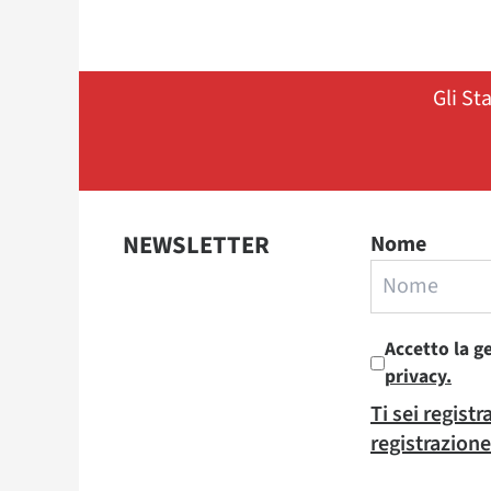
Gli St
NEWSLETTER
Nome
Accetto la g
privacy.
Ti sei regist
registrazione