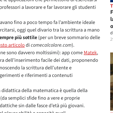
ofessori a lavorare e far lavorare gli studenti
l
ntavano fino a poco tempo fa l’ambiente ideale
o
citarsi, oggi quel divario tra la scrittura a mano
d
empre più sottile
(per un breve sommario delle
2
sto articolo
di
comecalcolare.com
).
ne sono davvero moltissimi): app come
Matek
,
ra dell’inserimento facile dei dati, proponendo
noscendo la scrittura dell’utente e
gerimenti e riferimenti a contenuti
a didattica della matematica è quella della
(da semplici sfide fino a vere e proprie
attiche sin dalle fasce d’età più giovani.