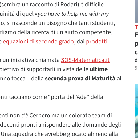
sembra un racconto di Rodari) è difficile
uinità di quel «
you have to help me with my
lo, si nasconde un bisogno che tanti studenti,
rliamo della ricerca di un aiuto competente,
F
e
equazioni di secondo grado
, dai
prodotti
p
c
o un’iniziativa chiamata
SOS-Matematica.it
d
5
obiettivo di supportarli in vista delle
ultime
’anno tocca – della
seconda prova di Maturità
al
enti tacciano come “porta dell’Ade” della
tenti non c’è Cerbero ma un colorato team di
e docenti pronti a rispondere alle domande degli
. Una squadra che avrebbe giocato almeno alla