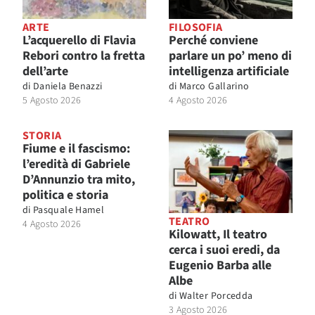
ARTE
FILOSOFIA
L’acquerello di Flavia
Perché conviene
Rebori contro la fretta
parlare un po’ meno di
dell’arte
intelligenza artificiale
di
Daniela Benazzi
di
Marco Gallarino
5 Agosto 2026
4 Agosto 2026
STORIA
Fiume e il fascismo:
l’eredità di Gabriele
D’Annunzio tra mito,
politica e storia
di
Pasquale Hamel
TEATRO
4 Agosto 2026
Kilowatt, Il teatro
cerca i suoi eredi, da
Eugenio Barba alle
Albe
di
Walter Porcedda
3 Agosto 2026