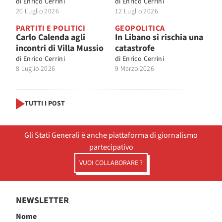
di
Enrico Cerrini
di
Enrico Cerrini
20 Luglio 2026
12 Luglio 2026
PARTITI E POLITICI
GEOPOLITICA
Carlo Calenda agli
In Libano si rischia una
incontri di Villa Mussio
catastrofe
di
Enrico Cerrini
di
Enrico Cerrini
8 Luglio 2026
9 Marzo 2026
TUTTI I POST
Gli Stati Generali è anche piattaforma di giornalismo
partecipativo
VUOI COLLABORARE ?
NEWSLETTER
Nome