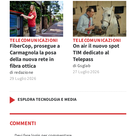
TELECOMUNICAZIONI
TELECOMUNICAZIONI
FiberCop, prosegue a
On air il nuovo spot
Carmagnola la posa
TIM dedicato al
della nuova rete in
Telepass
fibra ottica
di
Gsglab
27 Luglio 2026
di
redazione
29 Luglio 2026
ESPLORA TECNOLOGIA E MEDIA
COMMENTI
Devi fare login per commentare