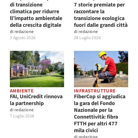
di transizione
7 storie premiate per
climatica per ridurre
raccontare la
ll’impatto ambientale
transizione ecologica
della crescita digitale
fuori dalle grandi città
di
redazione
di
redazione
3 Agosto 2026
28 Luglio 2026
AMBIENTE
INFRASTRUTTURE
FAI, UniCredit rinnova
FiberCop si aggiudica
la partnership
la gara del Fondo
Nazionale per la
di
redazione
7 Luglio 2026
Connettività: fibra
FTTH per altri 477
mila civici
di
redazione