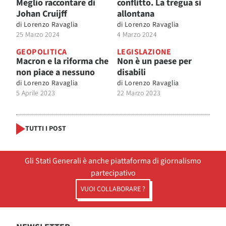
Meglio raccontare di
conflitto. La tregua si
Johan Cruijff
allontana
di
Lorenzo Ravaglia
di
Lorenzo Ravaglia
25 Marzo 2024
4 Marzo 2024
GEOPOLITICA
LEGISLAZIONE
Macron e la riforma che
Non è un paese per
non piace a nessuno
disabili
di
Lorenzo Ravaglia
di
Lorenzo Ravaglia
5 Aprile 2023
22 Marzo 2023
TUTTI I POST
Gli Stati Generali è anche piattaforma di giornalismo
partecipativo
VUOI COLLABORARE ?