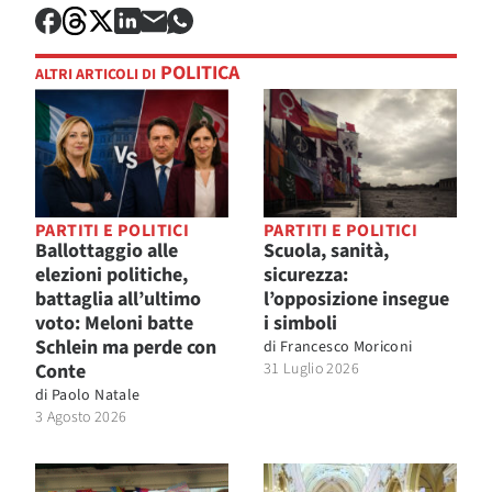
POLITICA
ALTRI ARTICOLI DI
PARTITI E POLITICI
PARTITI E POLITICI
Ballottaggio alle
Scuola, sanità,
elezioni politiche,
sicurezza:
battaglia all’ultimo
l’opposizione insegue
voto: Meloni batte
i simboli
Schlein ma perde con
di
Francesco Moriconi
Conte
31 Luglio 2026
di
Paolo Natale
3 Agosto 2026