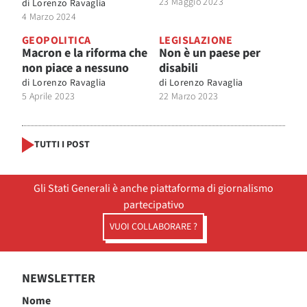
23 Maggio 2023
di
Lorenzo Ravaglia
4 Marzo 2024
GEOPOLITICA
LEGISLAZIONE
Macron e la riforma che
Non è un paese per
non piace a nessuno
disabili
di
Lorenzo Ravaglia
di
Lorenzo Ravaglia
5 Aprile 2023
22 Marzo 2023
TUTTI I POST
Gli Stati Generali è anche piattaforma di giornalismo
partecipativo
VUOI COLLABORARE ?
NEWSLETTER
Nome