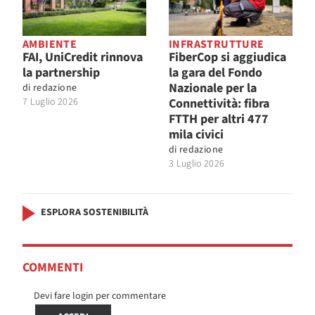
AMBIENTE
INFRASTRUTTURE
FAI, UniCredit rinnova
FiberCop si aggiudica
la partnership
la gara del Fondo
Nazionale per la
di
redazione
7 Luglio 2026
Connettività: fibra
FTTH per altri 477
mila civici
di
redazione
3 Luglio 2026
ESPLORA SOSTENIBILITÀ
COMMENTI
Devi fare login per commentare