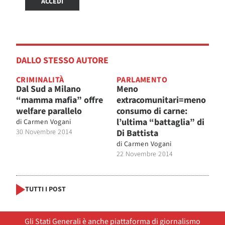
ACCEDI
DALLO STESSO AUTORE
CRIMINALITÀ
PARLAMENTO
Dal Sud a Milano
Meno
“mamma mafia” offre
extracomunitari=meno
welfare parallelo
consumo di carne:
l’ultima “battaglia” di
di
Carmen Vogani
30 Novembre 2014
Di Battista
di
Carmen Vogani
22 Novembre 2014
TUTTI I POST
Gli Stati Generali è anche piattaforma di giornalismo