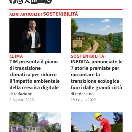
SOSTENIBILITÀ
ALTRI ARTICOLI DI
CLIMA
SOSTENIBILITÀ
TIM presenta il piano
INEDITA, annunciate le
di transizione
7 storie premiate per
climatica per ridurre
raccontare la
ll’impatto ambientale
transizione ecologica
della crescita digitale
fuori dalle grandi città
di
redazione
di
redazione
3 Agosto 2026
28 Luglio 2026