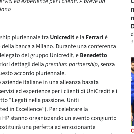
C
ervizi ed esperienze per i clienti. A breve un
m
ilano
n
D
d
ship pluriennale tra
Unicredit
e la
Ferrari
è
3
le della banca a Milano. Durante una conferenza
delegato del gruppo Unicredit, e
Benedetto
riori dettagli della
premium partnership
, senza
questo accordo pluriennale.
 aziende italiane in una alleanza basata
ervizi ed esperienze per i clienti di UniCredit e i
otto “Legati nella passione. Uniti
ed in Excellence”). Per celebrare la
ari HP stanno organizzando un evento congiunto
costituirà una perfetta ed emozionante