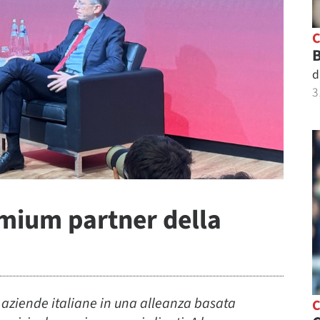
B
d
3
mium partner della
 aziende italiane in una alleanza basata