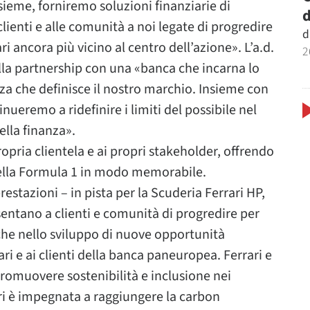
ieme, forniremo soluzioni finanziarie di
d
lienti e alle comunità a noi legate di progredire
d
ri ancora più vicino al centro dell’azione». L’a.d.
2
della partnership con una «banca che incarna lo
nza che definisce il nostro marchio. Insieme con
nueremo a ridefinire i limiti del possibile nel
lla finanza».
opria clientela e ai propri stakeholder, offrendo
 della Formula 1 in modo memorabile.
stazioni – in pista per la Scuderia Ferrari HP,
sentano a clienti e comunità di progredire per
che nello sviluppo di nuove opportunità
ri e ai clienti della banca paneuropea. Ferrari e
omuovere sostenibilità e inclusione nei
ari è impegnata a raggiungere la carbon