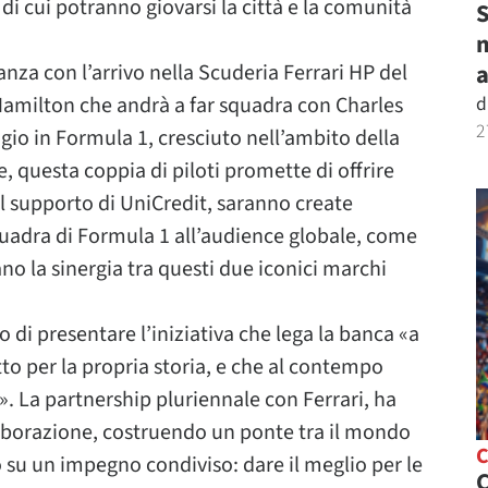
 di cui potranno giovarsi la città e la comunità
S
m
nza con l’arrivo nella Scuderia Ferrari HP del
amilton che andrà a far squadra con Charles
d
2
igio in Formula 1, cresciuto nell’ambito della
, questa coppia di piloti promette di offrire
l supporto di UniCredit, saranno create
uadra di Formula 1 all’audience globale, come
ano la sinergia tra questi due iconici marchi
di presentare l’iniziativa che lega la banca «a
to per la propria storia, e che al contempo
». La partnership pluriennale con Ferrari, ha
aborazione, costruendo un ponte tra il mondo
o su un impegno condiviso: dare il meglio per le
C