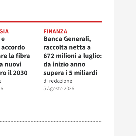
GIA
FINANZA
 e
Banca Generali,
, accordo
raccolta netta a
re la fibra
672 milioni a luglio:
la nuovi
da inizio anno
ro il 2030
supera i 5 miliardi
e
di
redazione
26
5 Agosto 2026