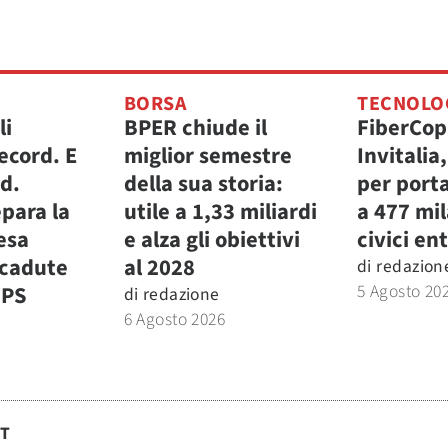
BORSA
TECNOLO
li
BPER chiude il
FiberCop
ecord. E
miglior semestre
Invitalia
.d.
della sua storia:
per porta
para la
utile a 1,33 miliardi
a 477 mi
fesa
e alza gli obiettivi
civici ent
icadute
al 2028
di
redazion
5 Agosto 20
MPS
di
redazione
6 Agosto 2026
ST