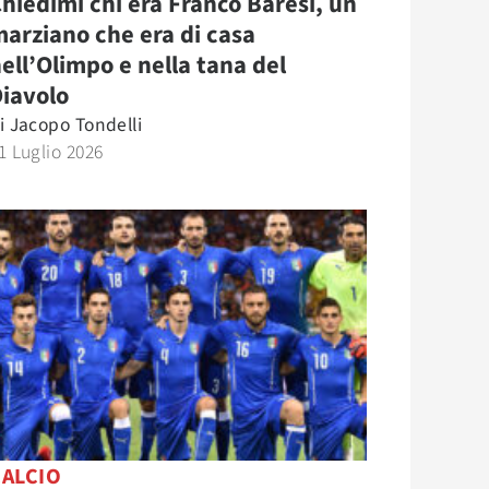
hiedimi chi era Franco Baresi, un
arziano che era di casa
ell’Olimpo e nella tana del
iavolo
i
Jacopo Tondelli
1 Luglio 2026
CALCIO