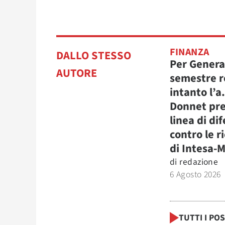
FINANZA
DALLO STESSO
Per Genera
AUTORE
semestre r
intanto l’a
Donnet pre
linea di di
contro le r
di Intesa-
di
redazione
6 Agosto 2026
TUTTI I PO