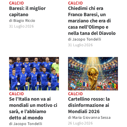
CALCIO
CALCIO
Baresi: il miglior
Chiedimi chi era
capitano
Franco Baresi, un
marziano che era di
di
Biagio Riccio
31 Luglio 2026
casa nell’Olimpo e
nella tana del Diavolo
di
Jacopo Tondelli
31 Luglio 2026
CALCIO
CALCIO
Se l’Italia non va ai
Cartellino rosso: la
mondiali un motivo ci
disinformazione ai
sarà, e l’abbiamo
Mondiali 2026
detto al mondo
di
Maria Giovanna Sessa
26 Luglio 2026
di
Jacopo Tondelli