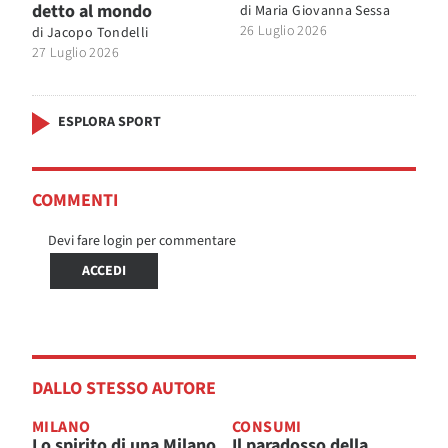
detto al mondo
di
Maria Giovanna Sessa
26 Luglio 2026
di
Jacopo Tondelli
27 Luglio 2026
ESPLORA SPORT
COMMENTI
Devi fare login per commentare
ACCEDI
DALLO STESSO AUTORE
MILANO
CONSUMI
Lo spirito di una Milano
Il paradosso della