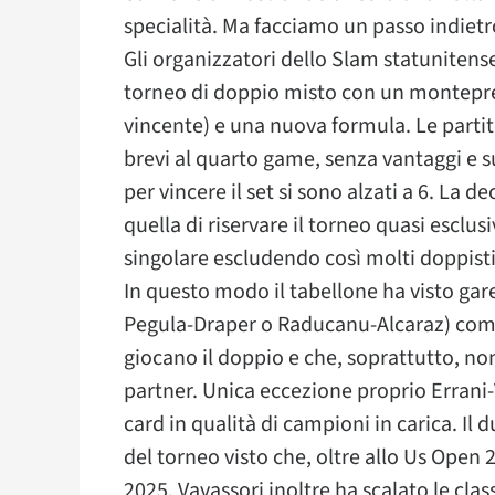
specialità. Ma facciamo un passo indietr
Gli organizzatori dello Slam statunitens
torneo di doppio misto con un monteprem
vincente) e una nuova formula. Le partite 
brevi al quarto game, senza vantaggi e su
per vincere il set si sono alzati a 6. La 
quella di riservare il torneo quasi esclus
singolare escludendo così molti doppisti
In questo modo il tabellone ha visto gar
Pegula-Draper o Raducanu-Alcaraz) comp
giocano il doppio e che, soprattutto, no
partner. Unica eccezione proprio Errani-
card in qualità di campioni in carica. Il 
del torneo visto che, oltre allo Us Open 
2025. Vavassori inoltre ha scalato le clas