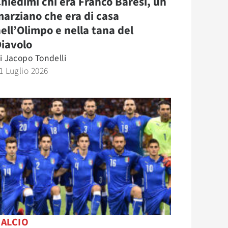
hiedimi chi era Franco Baresi, un
arziano che era di casa
ell’Olimpo e nella tana del
iavolo
i
Jacopo Tondelli
1 Luglio 2026
CALCIO