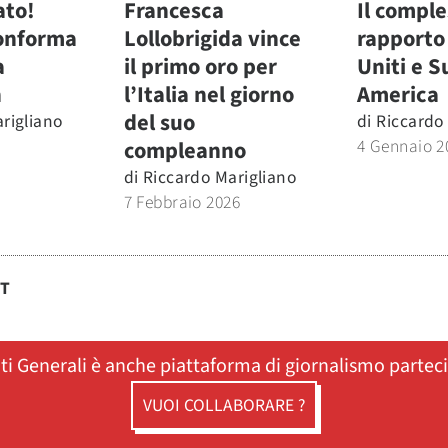
ato!
Francesca
Il compl
conforma
Lollobrigida vince
rapporto 
a
il primo oro per
Uniti e S
n
l’Italia nel giorno
America
del suo
rigliano
di
Riccardo
4 Gennaio 2
compleanno
di
Riccardo Marigliano
7 Febbraio 2026
ST
ati Generali è anche piattaforma di giornalismo partec
VUOI COLLABORARE ?