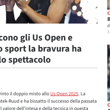
B
d
3
cono gli Us Open e
 sport la bravura ha
lo spettacolo
nto il doppio misto allo
Us Open 2025
. La
atek-Ruud e ha bissatto il successo della passata
valore dell’intesa e della tecnica in questa