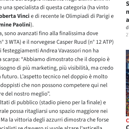
S
e una specialista di questa categoria (ha vinto
m
oberta Vinci
e di recente le Olimpiadi di Parigi e
mine Paolini
).
d
a, sono avanzati fino alla finalissima dove
2
n° 3 WTA) e il norvegese Casper Ruud (n° 12 ATP)
e i festeggiamenti Andrea Vavassori non ha
lla scarpa: “Abbiamo dimostrato che il doppio è
sogno di più marketing, più visibilità, ma credo
 futuro. L’aspetto tecnico nel doppio è molto
i doppisti che non possono competere qui nel
e del nostro meglio”.
tati di pubblico (stadio pieno per la finale) e
rale possa ritagliarsi uno spazio maggiore nei
 Ma la vittoria degli azzurri dimostra che forse
C
ialisti se davvero si vuole alzare l’asticella