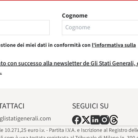
Cognome
estione dei miei dati in conformità con
l'informativa sulla
rato con successo alla newsletter de Gli Stati Generali,
.
TATTACI
SEGUICI SU
glistatigenerali.com
ale 10.271,25 euro i.v. - Partita I.V.A. e Iscrizione al Registro
ali.com è una testata registrata al Tribunale di Milano (n. 300 