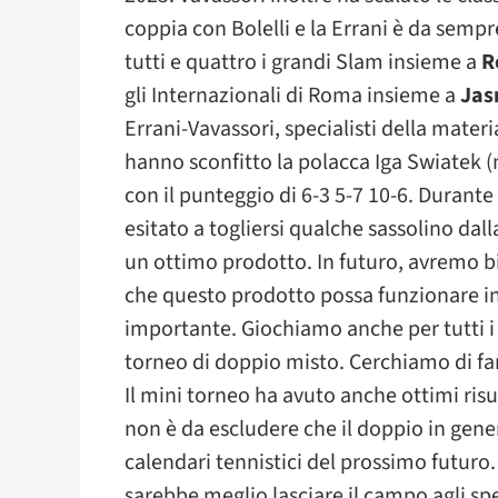
coppia con Bolelli e la Errani è da sempr
tutti e quattro i grandi Slam insieme a
R
gli Internazionali di Roma insieme a
Jas
Errani-Vavassori, specialisti della materi
hanno sconfitto la polacca Iga Swiatek (
con il punteggio di 6-3 5-7 10-6. Durant
esitato a togliersi qualche sassolino da
un ottimo prodotto. In futuro, avremo bi
che questo prodotto possa funzionare in
importante. Giochiamo anche per tutti 
torneo di doppio misto. Cerchiamo di far
Il mini torneo ha avuto anche ottimi risul
non è da escludere che il doppio in gene
calendari tennistici del prossimo futuro.
sarebbe meglio lasciare il campo agli spec