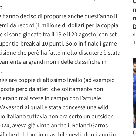
C
o.
m
e hanno deciso di proporre anche quest’anno il
n
i da record (1 milione di dollari per la coppia
D
si sono giocate tra il 19 e il 20 agosto, con set
d
3
per tie-break ai 10 punti. Solo in finale i game
decisione che però ha fatto molto discutere è stata
ivamente ai grandi nomi delle classifiche in
.
eggiare coppie di altissimo livello (ad esempio
oste però da atleti che solitamente non
n erano mai scese in campo con l’attuale
Vavassori ai quali è stata concessa una wild
duo italiano tuttavia non era certo un outsider
2024, aveva già vinto anche il Roland Garros
sifiche del doppio maschile negli ultimi anni in