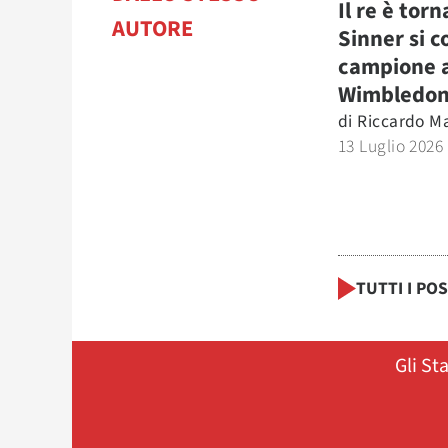
Il re è torn
AUTORE
Sinner si 
campione 
Wimbledo
di
Riccardo Ma
13 Luglio 2026
TUTTI I PO
Gli St