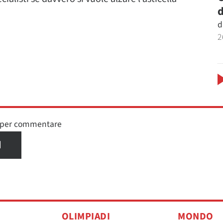
d
d
2
n per commentare
I
OLIMPIADI
MONDO