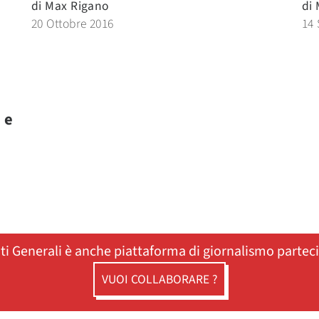
di
Max Rigano
di
20 Ottobre 2016
14 
 e
i
ati Generali è anche piattaforma di giornalismo partec
VUOI COLLABORARE ?