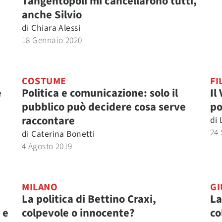
Tangentopoli mi cancellarono tutti,
anche Silvio
di
Chiara Alessi
18 Gennaio 2020
COSTUME
FI
e
Politica e comunicazione: solo il
Il
pubblico può decidere cosa serve
po
raccontare
di
24 
di
Caterina Bonetti
4 Agosto 2019
MILANO
GI
La politica di Bettino Craxi,
La
 e
colpevole o innocente?
co