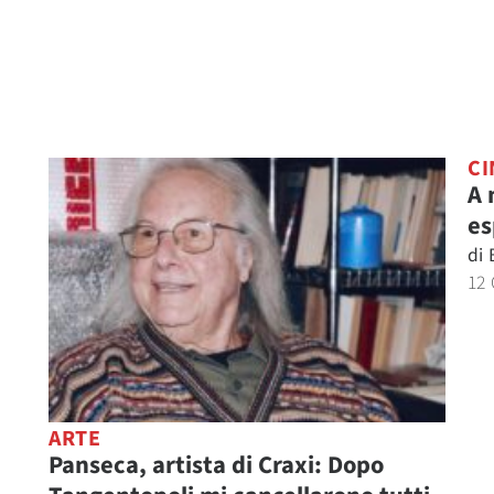
CI
A 
es
di
12
ARTE
Panseca, artista di Craxi: Dopo