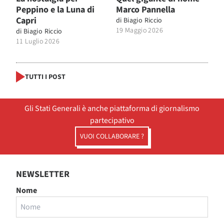
Peppino e la Luna di
Marco Pannella
Capri
di
Biagio Riccio
19 Maggio 2026
di
Biagio Riccio
11 Luglio 2026
TUTTI I POST
Gli Stati Generali è anche piattaforma di giornalismo
partecipativo
VUOI COLLABORARE ?
NEWSLETTER
Nome