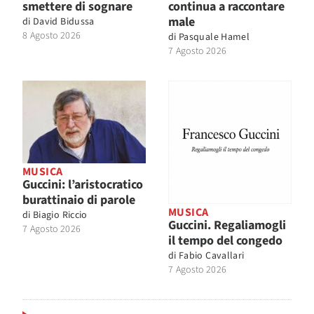
smettere di sognare
continua a raccontare
male
di
David Bidussa
8 Agosto 2026
di
Pasquale Hamel
7 Agosto 2026
MUSICA
Guccini: l’aristocratico
burattinaio di parole
MUSICA
di
Biagio Riccio
Guccini. Regaliamogli
7 Agosto 2026
il tempo del congedo
di
Fabio Cavallari
7 Agosto 2026