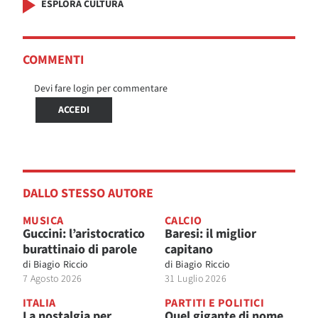
ESPLORA CULTURA
COMMENTI
Devi fare login per commentare
ACCEDI
DALLO STESSO AUTORE
MUSICA
CALCIO
Guccini: l’aristocratico
Baresi: il miglior
burattinaio di parole
capitano
di
Biagio Riccio
di
Biagio Riccio
7 Agosto 2026
31 Luglio 2026
ITALIA
PARTITI E POLITICI
La nostalgia per
Quel gigante di nome