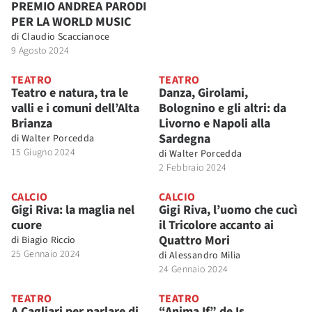
PREMIO ANDREA PARODI
PER LA WORLD MUSIC
di
Claudio Scaccianoce
9 Agosto 2024
TEATRO
TEATRO
Teatro e natura, tra le
Danza, Girolami,
valli e i comuni dell’Alta
Bolognino e gli altri: da
Brianza
Livorno e Napoli alla
Sardegna
di
Walter Porcedda
15 Giugno 2024
di
Walter Porcedda
2 Febbraio 2024
CALCIO
CALCIO
Gigi Riva: la maglia nel
Gigi Riva, l’uomo che cucì
cuore
il Tricolore accanto ai
Quattro Mori
di
Biagio Riccio
25 Gennaio 2024
di
Alessandro Milia
24 Gennaio 2024
TEATRO
TEATRO
A Cagliari per parlare di
“Anima If” de Is