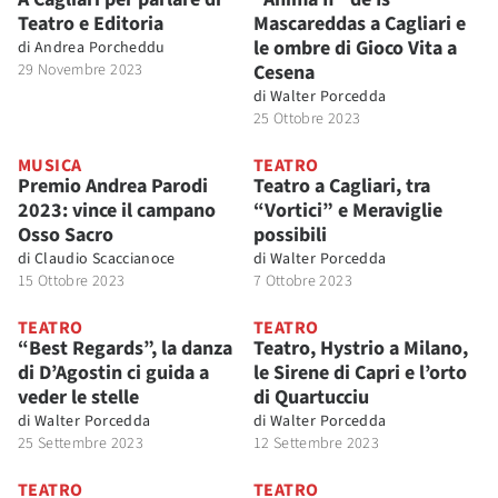
Teatro e Editoria
Mascareddas a Cagliari e
le ombre di Gioco Vita a
di
Andrea Porcheddu
29 Novembre 2023
Cesena
di
Walter Porcedda
25 Ottobre 2023
MUSICA
TEATRO
Premio Andrea Parodi
Teatro a Cagliari, tra
2023: vince il campano
“Vortici” e Meraviglie
Osso Sacro
possibili
di
Claudio Scaccianoce
di
Walter Porcedda
15 Ottobre 2023
7 Ottobre 2023
TEATRO
TEATRO
“Best Regards”, la danza
Teatro, Hystrio a Milano,
di D’Agostin ci guida a
le Sirene di Capri e l’orto
veder le stelle
di Quartucciu
di
Walter Porcedda
di
Walter Porcedda
25 Settembre 2023
12 Settembre 2023
TEATRO
TEATRO