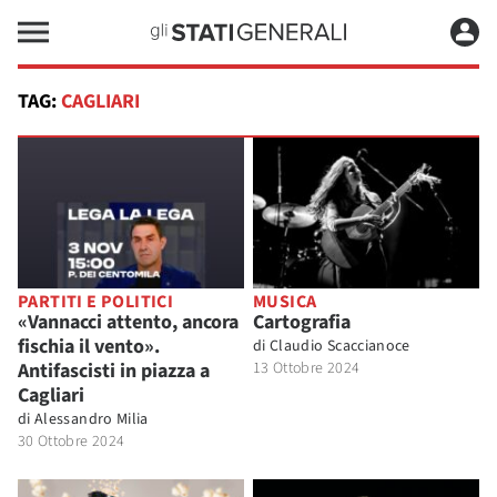
TAG:
CAGLIARI
PARTITI E POLITICI
MUSICA
«Vannacci attento, ancora
Cartografia
fischia il vento».
di
Claudio Scaccianoce
Antifascisti in piazza a
13 Ottobre 2024
Cagliari
di
Alessandro Milia
30 Ottobre 2024