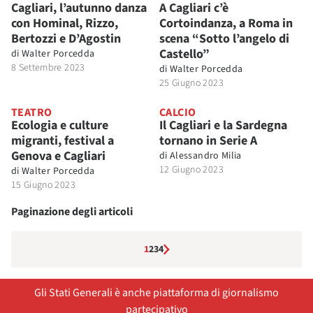
Cagliari, l’autunno danza
A Cagliari c’è
con Hominal, Rizzo,
Cortoindanza, a Roma in
Bertozzi e D’Agostin
scena “Sotto l’angelo di
Castello”
di
Walter Porcedda
8 Settembre 2023
di
Walter Porcedda
25 Giugno 2023
TEATRO
CALCIO
Ecologia e culture
Il Cagliari e la Sardegna
migranti, festival a
tornano in Serie A
Genova e Cagliari
di
Alessandro Milia
12 Giugno 2023
di
Walter Porcedda
15 Giugno 2023
Paginazione degli articoli
1
2
3
4
Gli Stati Generali è anche piattaforma di giornalismo
partecipativo