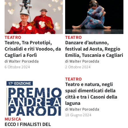
TEATRO
TEATRO
Teatro, Tra Prototipi,
Danzare d’autunno,
Crisalidi e riti Voodoo, da
festival ad Aosta, Reggio
Cagliari a Forlì
Emilia, Tuscania e Cagliari
di
Walter Porcedda
di
Walter Porcedda
6 Ottobre 2024
2 Ottobre 2024
TEATRO
Teatro e natura, negli
spazi dimenticati della
città e tra i Casoni della
laguna
di
Walter Porcedda
18 Giugno 2024
MUSICA
ECCO I FINALISTI DEL