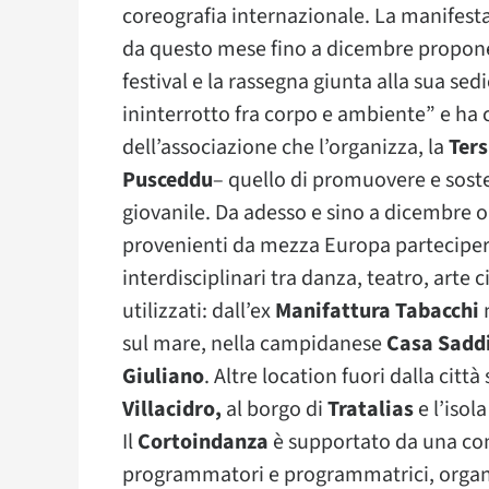
coreografia internazionale. La manifesta
da questo mese fino a dicembre propone inf
festival e la rassegna giunta alla sua s
ininterrotto fra corpo e ambiente” e ha 
dell’associazione che l’organizza, la
Ters
Pusceddu
– quello di promuovere e sost
giovanile. Da adesso e sino a dicembre o
provenienti da mezza Europa parteciper
interdisciplinari tra danza, teatro, arte 
utilizzati: dall’ex
Manifattura Tabacchi
n
sul mare, nella campidanese
Casa Sadd
Giuliano
. Altre location fuori dalla città
Villacidro,
al borgo di
Tratalias
e l’isola
Il
Cortoindanza
è supportato da una com
programmatori e programmatrici, organismi