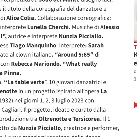
 il titolo della coreografia del danzatore e
 di
Alice Colia.
Collaborazione coreografica:
 interprete
Lunella Cherchi.
Musiche di A
lessio
I”,
autrice e interprete
Nunzia Picciallo.
hese
Tiago Manquinho
. Interprete
: Sarah
K
ato al clown italiano
. “Around 5:65″
di
e
e con
Rebecca Mariondo. “What really
d
a Pinna.
3
o.
“La table verte
”. 10 giovani danzatrici e
enotte
in un progetto ispirato all’opera
La
1932) nei giorni 1, 2, 3 luglio 2023 con
 Cagliari. Il progetto, ideato e curato dalla
coproduzione tra
Oltrenotte e Tersicorea.
Il 1
otto da
Nunzia Picciallo
, creatrice e performer,