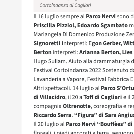
Cortoindanza di Cagliari
Il 16 luglio sempre al
Parco Nervi
sono di
Priscilla Pizziol, Edoardo Sgambato
mu
Mariangela Di Domenico Produzione Ze
Signoretti i
nterpreti: E
gon Gerber, Wit
Berton
interpreti:
Arianna Berton, Lies
Hugo Sullam. Aiuto alla drammaturgia d
Festival Cortoindanza 2022 Sostenuto da
Lavanderia a Vapore, Festival Fabbrica
Altri spettacoli. 14 luglio al
Parco S’Ortu
di Villacidro
, il 20 a
Toff di Cagliari
e il 
compagnia
Oltrenotte
, coreografia e re
Riccardo Serra
.
“Figura” di Sara Angiu
Il 20 luglio al
Parco Nervi “Bouffèes” di 
floreali, i piedi ancorati a terra, seguono