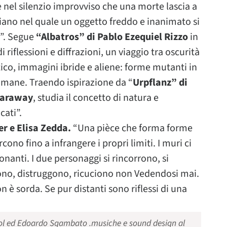
e nel silenzio improvviso che una morte lascia a
diano nel quale un oggetto freddo e inanimato si
a”. Segue
“Albatros” di Pablo Ezequiel Rizzo
in
i riflessioni e diffrazioni, un viaggio tra oscurità
tico, immagini ibride e aliene: forme mutanti in
umane. Traendo ispirazione da “
Urpflanz” di
Haraway
, studia il concetto di natura e
cati”.
er e Elisa Zedda.
“Una pièce che forma forme
cono fino a infrangere i propri limiti. I muri ci
anti. I due personaggi si rincorrono, si
ono, distruggono, ricuciono non Vedendosi mai.
 è sorda. Se pur distanti sono riflessi di una
zziol ed Edoardo Sgambato .musiche e sound design al