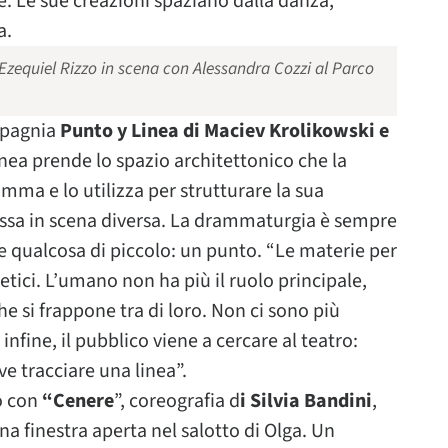
e. Le sue creazioni spaziano dalla danza,
a.
Ezequiel Rizzo in scena con Alessandra Cozzi al Parco
mpagnia
Punto y Linea di Maciev Krolikowski e
ínea prende lo spazio architettonico che la
ma e lo utilizza per strutturare la sua
sa in scena diversa. La drammaturgia è sempre
e qualcosa di piccolo: un punto. “Le materie per
tici. L’umano non ha più il ruolo principale,
che si frappone tra di loro. Non ci sono più
infine, il pubblico viene a cercare al teatro:
e tracciare una linea”.
 con
“Cenere
”, coreografia d
i Silvia Bandini
,
 finestra aperta nel salotto di Olga. Un