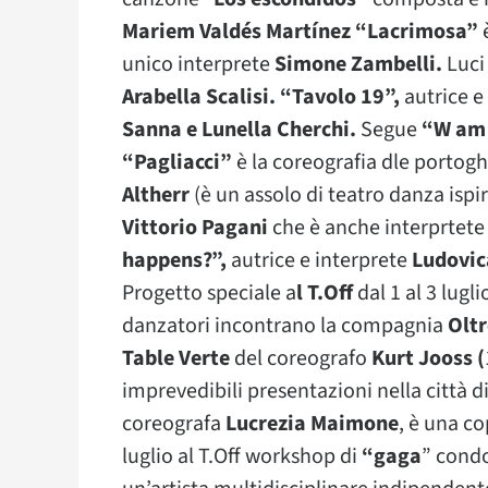
Mariem Valdés Martínez
“Lacrimosa”
è
unico interprete
Simone Zambelli.
Luci
Arabella Scalisi.
“Tavolo 19”,
autrice e
Sanna e Lunella Cherchi.
Segue
“W am 
“Pagliacci”
è la coreografia dle portog
Altherr
(è un assolo di teatro danza ispir
Vittorio Pagani
che è anche interprtet
happens?”,
autrice e interprete
Ludovic
Progetto speciale a
l T.Off
dal 1 al 3 lugli
danzatori incontrano la compagnia
Oltr
Table Verte
del coreografo
Kurt Jooss (
imprevedibili presentazioni nella città di
coreografa
Lucrezia Maimone
, è una 
luglio al T.Off workshop di
“gaga
” cond