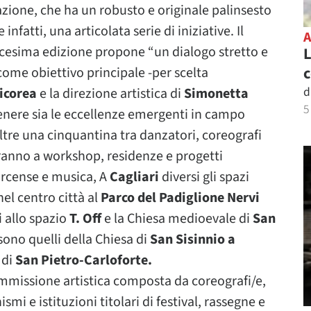
zione, che ha un robusto e originale palinsesto
atti, una articolata serie di iniziative. Il
edicesima edizione propone “un dialogo stretto e
L
c
come obiettivo principale -per scelta
d
icorea
e la direzione artistica di
Simonetta
5
enere sia le eccellenze emergenti in campo
ltre una cinquantina tra danzatori, coreografi
anno a workshop, residenze e progetti
circense e musica, A
Cagliari
diversi gli spazi
el centro città al
Parco del Padiglione Nervi
i
allo spazio
T. Off
e la Chiesa medioevale di
San
 sono quelli della Chiesa di
San Sisinnio a
 di
San Pietro-Carloforte.
missione artistica composta da coreografi/e,
 e istituzioni titolari di festival, rassegne e