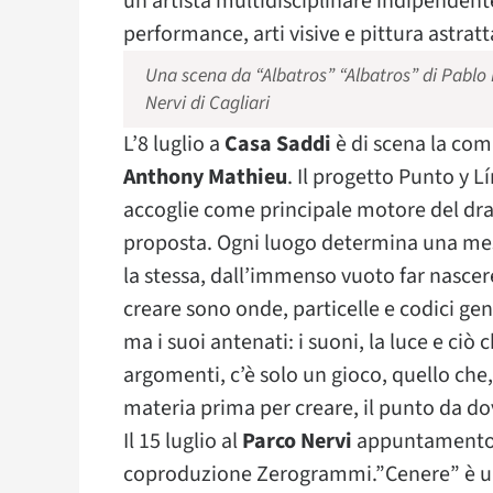
un’artista multidisciplinare indipendent
performance, arti visive e pittura astratt
Una scena da “Albatros” “Albatros” di Pablo 
Nervi di Cagliari
L’8 luglio a
Casa Saddi
è di scena la co
Anthony Mathieu
. Il progetto Punto y L
accoglie come principale motore del dram
proposta. Ogni luogo determina una mes
la stessa, dall’immenso vuoto far nascer
creare sono onde, particelle e codici gene
ma i suoi antenati: i suoni, la luce e ciò 
argomenti, c’è solo un gioco, quello che, 
materia prima per creare, il punto da dov
Il 15 luglio al
Parco Nervi
appuntamento
coproduzione Zerogrammi.”Cenere” è una