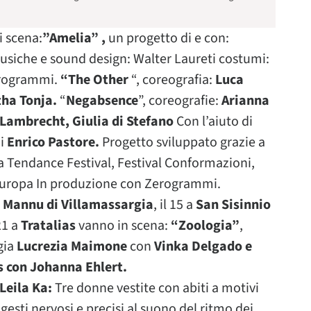
 scena:
”Amelia” ,
un progetto di e con:
siche e sound design: Walter Laureti costumi:
rogrammi.
“The Other
“, coreografia:
Luca
tha Tonja.
“
Negabsence
”, coreografie:
Arianna
 Lambrecht, Giulia di Stefano
Con l’aiuto di
i
Enrico Pastore.
Progetto sviluppato grazie a
 Tendance Festival, Festival Conformazioni,
 Europa In produzione con Zerogrammi.
 Mannu di Villamassargia
, il 15 a
San Sisinnio
21 a
Tratalias
vanno in scena:
“Zoologia”
,
gia
Lucrezia Maimone
con
Vinka Delgado e
s con Johanna Ehlert.
Leila Ka:
Tre donne vestite con abiti a motivi
 gesti nervosi e precisi al suono del ritmo dei