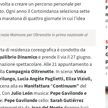
F
 rivolta a creare un percorso personale per
P
to. Ogni anno il Cortoindanza seleziona sette
m
a maratona di quattro giornate in cui l’idea
d
4
ucrezia Maimone per Oltrenotte in prima nazionale al
F
rta di residenza coreografica è condotto da
G
uilibrio Dinamico
e prende il via il 27 giugno.
p
ammazione spettacolare. Alle 21 appuntamento a
d
lla
Compagnia Oltrenotte
. In scena:
Vinka
4
ungo, Lucia Angèle Paglietti, Eliza Vizioli,
scena alla ex
Manifattura
“
Continuum”
del
. Con
Julio León
musica:
Pepe Gavilondo e
e:
Pepe Gavilondo
cello:
Sarah Gutiérrez
nterpretata da
Joao del Monte
disegno luci: