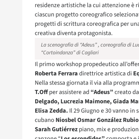
residenze artistiche la cui attenzione è
ciascun progetto coreografico seleziona
progetti di scrittura coreografica per un
creativa diventa protagonista.
La scenografia di “Adeus” , coreografia di L
“Cortoindanza” di Cagliari
Il primo workshop propedeutico all’offe
Roberta Ferrara
direttrice artistica di
Eq
Nella stessa giornata il via alla progr
T.Off
per assistere ad
“Adeus”
creato da
Delgado, Lucrezia Maimone, Giada Maril
Elisa Zedda.
Il 29 Giugno e 30 vanno in 
cubano
Niosbel Osmar González Rubio
Sarah Gutiérrez
piano, mix e produzion
canzone “
Los escondidos”
composta e i