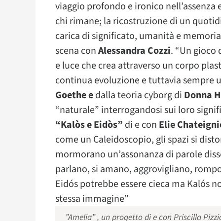
viaggio profondo e ironico nell’assenza 
chi rimane; la ricostruzione di un quoti
carica di significato, umanità e memori
scena con
Alessandra Cozzi
. “Un gioco d
e luce che crea attraverso un corpo plas
continua evoluzione e tuttavia sempre 
Goethe e
dalla teoria cyborg di
Donna 
“naturale” interrogandosi sui loro signifi
“Kalòs e Eidòs”
di e con
Elie Chateigni
come un Caleidoscopio, gli spazi si distor
mormorano un’assonanza di parole disson
parlano, si amano, aggrovigliano, romp
Eidós potrebbe essere cieca ma Kalós non
stessa immagine”
”Amelia” , un progetto di e con Priscilla Pi