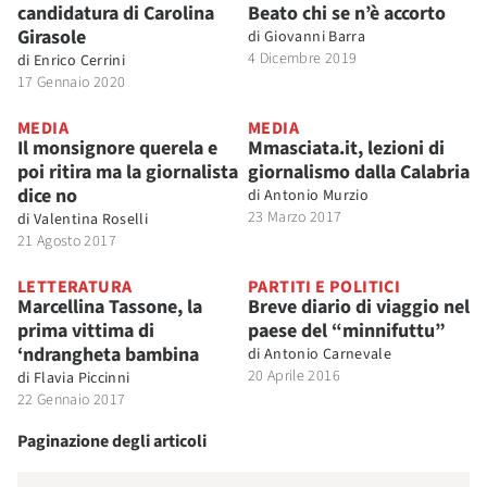
candidatura di Carolina
Beato chi se n’è accorto
Girasole
di
Giovanni Barra
4 Dicembre 2019
di
Enrico Cerrini
17 Gennaio 2020
MEDIA
MEDIA
Il monsignore querela e
Mmasciata.it, lezioni di
poi ritira ma la giornalista
giornalismo dalla Calabria
dice no
di
Antonio Murzio
23 Marzo 2017
di
Valentina Roselli
21 Agosto 2017
LETTERATURA
PARTITI E POLITICI
Marcellina Tassone, la
Breve diario di viaggio nel
prima vittima di
paese del “minnifuttu”
‘ndrangheta bambina
di
Antonio Carnevale
20 Aprile 2016
di
Flavia Piccinni
22 Gennaio 2017
Paginazione degli articoli