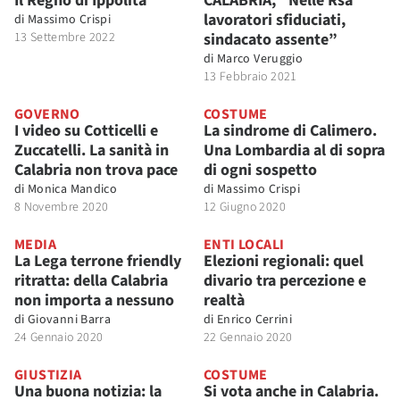
Il Regno di Ippolita
CALABRIA, “Nelle Rsa
lavoratori sfiduciati,
di
Massimo Crispi
13 Settembre 2022
sindacato assente”
di
Marco Veruggio
13 Febbraio 2021
GOVERNO
COSTUME
I video su Cotticelli e
La sindrome di Calimero.
Zuccatelli. La sanità in
Una Lombardia al di sopra
Calabria non trova pace
di ogni sospetto
di
Monica Mandico
di
Massimo Crispi
8 Novembre 2020
12 Giugno 2020
MEDIA
ENTI LOCALI
La Lega terrone friendly
Elezioni regionali: quel
ritratta: della Calabria
divario tra percezione e
non importa a nessuno
realtà
di
Giovanni Barra
di
Enrico Cerrini
24 Gennaio 2020
22 Gennaio 2020
GIUSTIZIA
COSTUME
Una buona notizia: la
Si vota anche in Calabria.