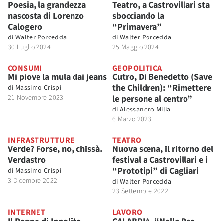
Poesia, la grandezza
Teatro, a Castrovillari sta
nascosta di Lorenzo
sbocciando la
Calogero
“Primavera”
di
Walter Porcedda
di
Walter Porcedda
30 Luglio 2024
25 Maggio 2024
CONSUMI
GEOPOLITICA
Mi piove la mula dai jeans
Cutro, Di Benedetto (Save
the Children): “Rimettere
di
Massimo Crispi
21 Novembre 2023
le persone al centro”
di
Alessandro Milia
6 Marzo 2023
INFRASTRUTTURE
TEATRO
Verde? Forse, no, chissà.
Nuova scena, il ritorno del
Verdastro
festival a Castrovillari e i
“Prototipi” di Cagliari
di
Massimo Crispi
3 Dicembre 2022
di
Walter Porcedda
23 Settembre 2022
INTERNET
LAVORO