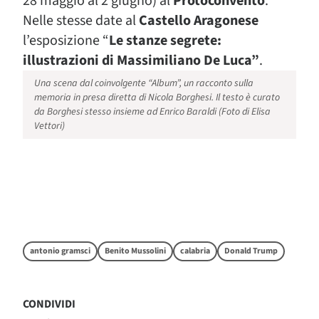
28 maggio al 2 giugno) al
Protoconvento
.
Nelle stesse date al
Castello Aragonese
l’esposizione “
Le stanze segrete:
illustrazioni di Massimiliano De Luca”
.
Una scena dal coinvolgente “Album”, un racconto sulla
memoria in presa diretta di Nicola Borghesi. Il testo è curato
da Borghesi stesso insieme ad Enrico Baraldi (Foto di Elisa
Vettori)
antonio gramsci
Benito Mussolini
calabria
Donald Trump
CONDIVIDI