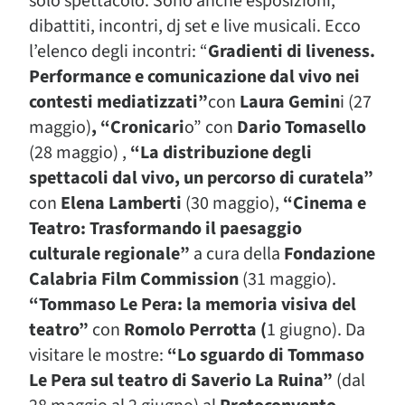
solo spettacolo. Sono anche esposizioni,
dibattiti, incontri, dj set e live musicali. Ecco
l’elenco degli incontri: “
Gradienti di liveness.
Performance e comunicazione dal vivo nei
contesti mediatizzati”
con
Laura Gemin
i (27
maggio)
, “Cronicari
o” con
Dario Tomasello
(28 maggio) ,
“La distribuzione degli
spettacoli dal vivo, un percorso di curatela”
con
Elena Lamberti
(30 maggio),
“Cinema e
Teatro: Trasformando il paesaggio
culturale regionale”
a cura della
Fondazione
Calabria Film Commission
(31 maggio).
“Tommaso Le Pera: la memoria visiva del
teatro”
con
Romolo Perrotta (
1 giugno). Da
visitare le mostre:
“Lo sguardo di Tommaso
Le Pera sul teatro di Saverio La Ruina”
(dal