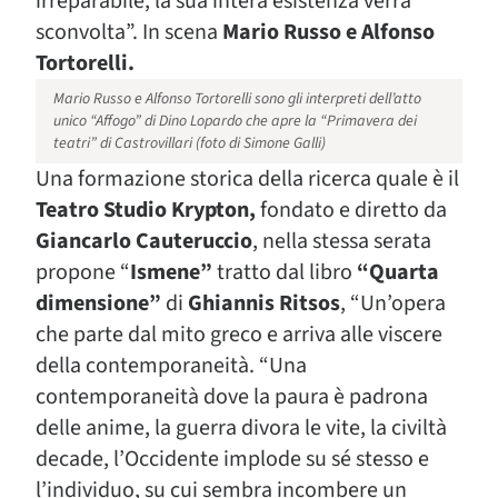
irreparabile, la sua intera esistenza verrà
sconvolta”. In scena
Mario Russo e Alfonso
Tortorelli.
Mario Russo e Alfonso Tortorelli sono gli interpreti dell’atto
unico “Affogo” di Dino Lopardo che apre la “Primavera dei
teatri” di Castrovillari (foto di Simone Galli)
Una formazione storica della ricerca quale è il
Teatro Studio Krypton,
fondato e diretto da
Giancarlo Cauteruccio
, nella stessa serata
propone “
Ismene”
tratto dal libro
“Quarta
dimensione”
di
Ghiannis Ritsos
, “Un’opera
che parte dal mito greco e arriva alle viscere
della contemporaneità. “Una
contemporaneità dove la paura è padrona
delle anime, la guerra divora le vite, la civiltà
decade, l’Occidente implode su sé stesso e
l’individuo, su cui sembra incombere un