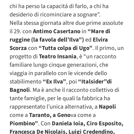
chi ha perso la capacità di farlo, a chi ha
desiderio di ricominciare a sognare”.
Nella stessa giornata altre due prime assolute
il 29. con
Antimo Casertano
in
“Mare di
ruggine (la favola dell’Ilva”)
ed
Elvira
Scorza
con
“Tutta colpa di Ugo”
. Il primo, un
progetto di
Teatro Insania
, è “un racconto
familiare lungo cinque generazioni, che
viaggia in parallelo con le vicende dello
stabilimento
“Ex Ilva”
, poi
“Italsider”di
Bagnoli
. Ma è anche il racconto collettivo di
tante famiglie, per le quali la fabbrica ha
rappresentato l’unica alternativa, a
Napoli
come a
Taranto, a Geno
va come a
Piombino”
. Con
Daniela Ioia, Ciro Esposito,
Francesca De Nicolais, Luigi Credendino,