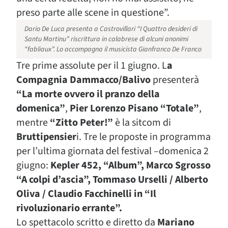
preso parte alle scene in questione”.
Dario De Luca presenta a Castrovillari “I Quattro desideri di
Santu Martinu” riscrittura in calabrese di alcuni anonimi
“fabliaux”. Lo accompagna il musicista Gianfranco De Franco
Tre prime assolute per il 1 giugno. L
a
Compagnia Dammacco/Balivo
presenterà
“La morte ovvero il pranzo della
domenica”
,
Pier Lorenzo Pisano “Totale”
,
mentre
“Zitto Peter!”
è la sitcom di
Bruttipensier
i. Tre le proposte in programma
per l’ultima giornata del festival –domenica 2
giugno:
Kepler 452, “Album”, Marco Sgrosso
“A colpi d’ascia”, Tommaso Urselli / Alberto
Oliva / Claudio Facchinelli in “Il
rivoluzionario errante”.
Lo spettacolo scritto e diretto da
Mariano