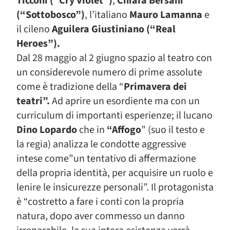
Ticconi (“Cry Violet”)
,
Chiara Bersani
(“Sottobosco”)
, l’italiano
Mauro Lamanna
e
il cileno
Aguilera Giustiniano (“Real
Heroes”).
Dal 28 maggio al 2 giugno spazio al teatro con
un considerevole numero di prime assolute
come è tradizione della “
Primavera dei
teatri”.
Ad aprire un esordiente ma con un
curriculum di importanti esperienze; il lucano
Dino Lopardo
che in
“Affogo
” (suo il testo e
la regia) analizza le condotte aggressive
intese come”un tentativo di affermazione
della propria identità, per acquisire un ruolo e
lenire le insicurezze personali”. Il protagonista
è “costretto a fare i conti con la propria
natura, dopo aver commesso un danno