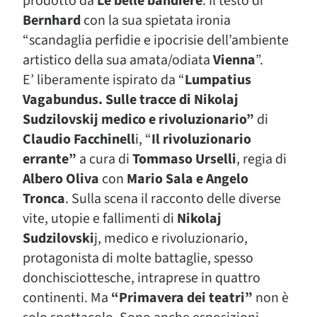
prodotto da
Le belle bandiere
. Il testo di
Bernhard
con la sua spietata ironia
“scandaglia perfidie e ipocrisie dell’ambiente
artistico della sua amata/odiata
Vienna
”.
E’ liberamente ispirato da “
Lumpatius
Vagabundus. Sulle tracce di Nikolaj
Sudzilovskij medico e rivoluzionario”
di
Claudio Facchinell
i, “
Il rivoluzionario
errante”
a cura di
Tommaso Urselli
, regia di
Albero Oliva
con
Mario Sala e Angelo
Tronca
. Sulla scena il racconto delle diverse
vite, utopie e fallimenti di
Nikolaj
Sudzilovski
j, medico e rivoluzionario,
protagonista di molte battaglie, spesso
donchisciottesche, intraprese in quattro
continenti. Ma
“Primavera dei teatri”
non è