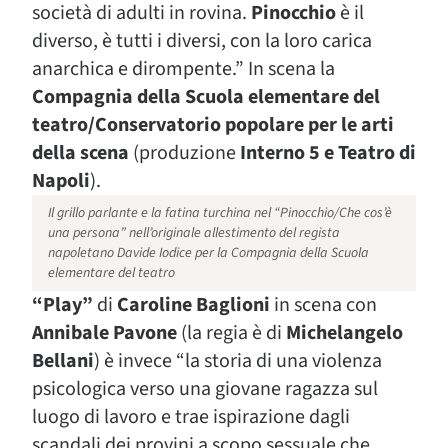
società di adulti in rovina.
Pinocchio
è il
diverso, è tutti i diversi, con la loro carica
anarchica e dirompente.” In scena la
Compagnia della Scuola elementare del
teatro/Conservatorio popolare per le arti
della scena
(produzione
Interno 5 e Teatro di
Napoli
).
Il grillo parlante e la fatina turchina nel “Pinocchio/Che cos’è
una persona” nell’originale allestimento del regista
napoletano Davide Iodice per la Compagnia della Scuola
elementare del teatro
“Play”
di
Caroline Baglioni
in scena con
Annibale Pavone
(la regia è di
Michelangelo
Bellani
) è invece “la storia di una violenza
psicologica verso una giovane ragazza sul
luogo di lavoro e trae ispirazione dagli
scandali dei provini a scopo sessuale che