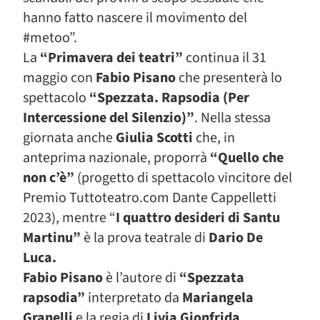
hanno fatto nascere il movimento del
#metoo”.
La
“Primavera dei teatri”
continua il 31
maggio con
Fabio Pisano
che presenterà lo
spettacolo
“Spezzata. Rapsodia (Per
Intercessione del Silenzio)”
. Nella stessa
giornata anche
Giulia Scotti
che, in
anteprima nazionale, proporrà
“Quello che
non c’è”
(progetto di spettacolo vincitore del
Premio Tuttoteatro.com Dante Cappelletti
2023), mentre “
I quattro desideri di Santu
Martinu”
è la prova teatrale di
Dario De
Luca.
Fabio Pisano
è l’autore di
“Spezzata
rapsodia”
interpretato da
Mariangela
Granelli
e la regia di
Livia Gionfrida
.