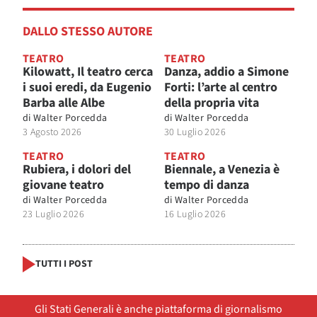
DALLO STESSO AUTORE
TEATRO
TEATRO
Kilowatt, Il teatro cerca
Danza, addio a Simone
i suoi eredi, da Eugenio
Forti: l’arte al centro
Barba alle Albe
della propria vita
di
Walter Porcedda
di
Walter Porcedda
3 Agosto 2026
30 Luglio 2026
TEATRO
TEATRO
Rubiera, i dolori del
Biennale, a Venezia è
giovane teatro
tempo di danza
di
Walter Porcedda
di
Walter Porcedda
23 Luglio 2026
16 Luglio 2026
TUTTI I POST
Gli Stati Generali è anche piattaforma di giornalismo