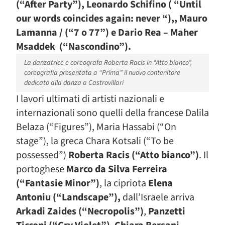
(“After Party”), Leonardo Schifino ( “Until
our words coincides again: never “),, Mauro
Lamanna / (“7 o 77”) e Dario Rea – Maher
Msaddek (“Nascondino”).
La danzatrice e coreografa Roberta Racis in “Atto bianco”,
coreografia presentata a “Prima” il nuovo contenitore
dedicato alla danza a Castrovillari
I lavori ultimati di artisti nazionali e
internazionali sono quelli della francese Dalila
Belaza (“Figures”), Maria Hassabi (“On
stage”), la greca Chara Kotsali (“To be
possessed”)
Roberta Racis (“Atto bianco”)
. Il
portoghese
Marco da Silva Ferreira
(“Fantasie Minor”)
, la cipriota
Elena
Antoniu (“Landscape”),
dall’Israele arriva
Arkadi Zaides (“Necropolis”)
,
Panzetti