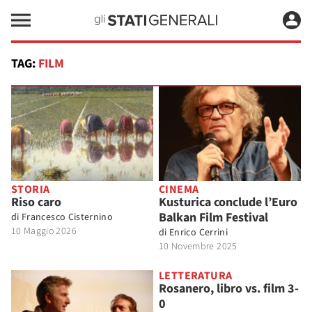
TAG:
FILM
STORIA
CINEMA
Riso caro
Kusturica conclude l’Euro
Balkan Film Festival
di
Francesco Cisternino
10 Maggio 2026
di
Enrico Cerrini
10 Novembre 2025
LETTERATURA
Rosanero, libro vs. film 3-
0