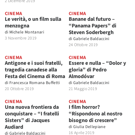
2 Dicembre 2019
CINEMA
CINEMA
Le verità, o un film sulla
Banane dal futuro –
menzogna
“Panama Papers” di
Steven Soderbergh
di
Michele Montanari
3 Novembre 2019
di
Gabriele Baldaccini
24 Ottobre 2019
CINEMA
CINEMA
Antigone e i suoi fratelli,
Essere e nulla – “Dolor y
tragedia canadese alla
gloria” di Pedro
Festa del Cinema di Roma
Almodóvar
di
Francesca Romana Buffetti
di
Gabriele Baldaccini
20 Ottobre 2019
21 Maggio 2019
CINEMA
CINEMA
Una nuova frontiera da
I film horror?
conquistare – “I fratelli
“Rispondono al nostro
Sisters” di Jacques
bisogno di crescere”
Audiard
di
Giulia Dellepiane
16 Aprile 2019
di
Gabriele Baldaccini