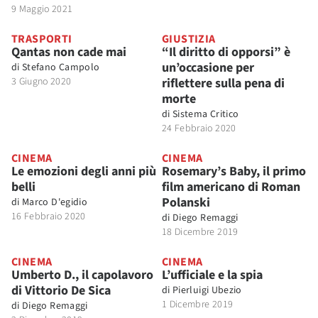
9 Maggio 2021
TRASPORTI
GIUSTIZIA
Qantas non cade mai
“Il diritto di opporsi” è
un’occasione per
di
Stefano Campolo
3 Giugno 2020
riflettere sulla pena di
morte
di
Sistema Critico
24 Febbraio 2020
CINEMA
CINEMA
Le emozioni degli anni più
Rosemary’s Baby, il primo
belli
film americano di Roman
Polanski
di
Marco D'egidio
16 Febbraio 2020
di
Diego Remaggi
18 Dicembre 2019
CINEMA
CINEMA
Umberto D., il capolavoro
L’ufficiale e la spia
di Vittorio De Sica
di
Pierluigi Ubezio
1 Dicembre 2019
di
Diego Remaggi