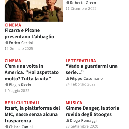
di
Roberto Greco
11 Dicembre 2022
CINEMA
Ficarra e Picone
presentano L’abbaglio
di
Enrico Cerrini
19 Gennaio 2025
CINEMA
LETTERATURA
C’era una volta in
“Vado a guardarmi una
America. “Hai aspettato
serie…”
molto? Tutta la vita”
di
Filippo Cusumano
24 Febbraio 2022
di
Biagio Riccio
7 Maggio 2022
BENI CULTURALI
MUSICA
Itsart, la piattaforma del
Gimme Danger, la storia
MIC, nasce senza alcuna
ruvida degli Stooges
trasparenza
di
Diego Remaggi
23 Settembre 2020
di
Chiara Zanini