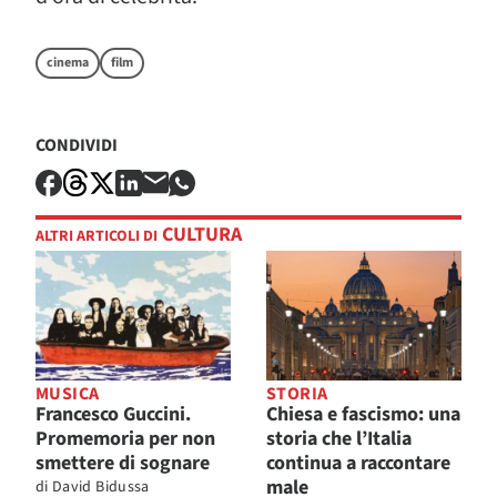
cinema
film
CONDIVIDI
CULTURA
ALTRI ARTICOLI DI
MUSICA
STORIA
Francesco Guccini.
Chiesa e fascismo: una
Promemoria per non
storia che l’Italia
smettere di sognare
continua a raccontare
male
di
David Bidussa