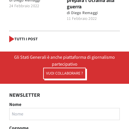
prepara l’Ucraina alla
di
Diego Remaggi
24 Febbraio 2022
guerra
di
Diego Remaggi
11 Febbraio 2022
TUTTI I POST
Gli Stati Generali è anche piattaforma di giornalismo
partecipativo
VUOI COLLABORARE ?
NEWSLETTER
Nome
Cognome