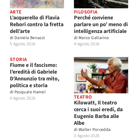
ARTE
FILOSOFIA
L’acquerello di Flavia
Perché conviene
Rebori contro la fretta
parlare un po’ meno di
dell’arte
intelligenza artificiale
di
Daniela Benazzi
di
Marco Gallarino
5 Agosto 2026
4 Agosto 2026
STORIA
Fiume e il fascismo:
l’eredità di Gabriele
D’Annunzio tra mito,
politica e storia
di
Pasquale Hamel
TEATRO
4 Agosto 2026
Kilowatt, Il teatro
cerca i suoi eredi, da
Eugenio Barba alle
Albe
di
Walter Porcedda
3 Agosto 2026