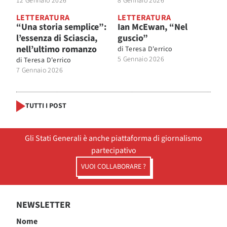
12 Gennaio 2026
8 Gennaio 2026
LETTERATURA
LETTERATURA
“Una storia semplice”:
Ian McEwan, “Nel
l’essenza di Sciascia,
guscio”
nell’ultimo romanzo
di
Teresa D'errico
5 Gennaio 2026
di
Teresa D'errico
7 Gennaio 2026
TUTTI I POST
Gli Stati Generali è anche piattaforma di giornalismo
partecipativo
VUOI COLLABORARE ?
NEWSLETTER
Nome