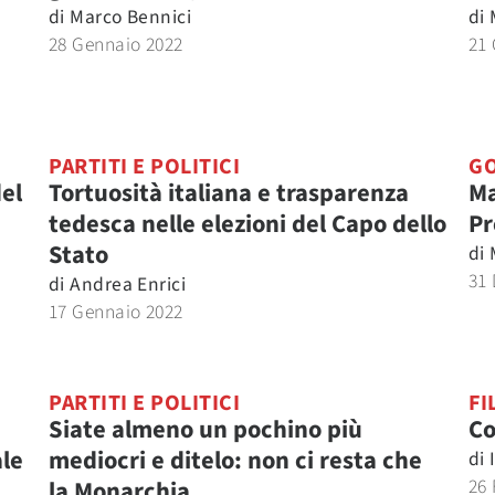
di
Marco Bennici
di
28 Gennaio 2022
21
PARTITI E POLITICI
G
del
Tortuosità italiana e trasparenza
Ma
tedesca nelle elezioni del Capo dello
Pr
Stato
di
31
di
Andrea Enrici
17 Gennaio 2022
PARTITI E POLITICI
FI
e
Siate almeno un pochino più
Co
ale
mediocri e ditelo: non ci resta che
di
26 
la Monarchia