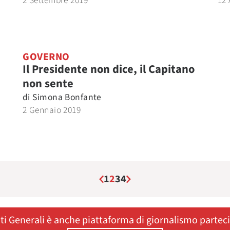
2 Settembre 2019
12 
GOVERNO
Il Presidente non dice, il Capitano
non sente
di
Simona Bonfante
2 Gennaio 2019
1
2
3
4
ati Generali è anche piattaforma di giornalismo partec