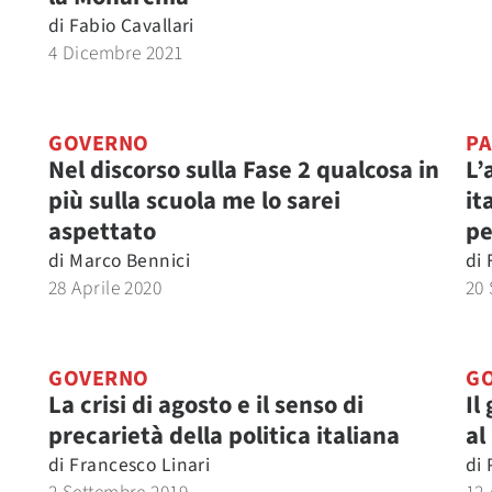
di
Fabio Cavallari
4 Dicembre 2021
GOVERNO
P
Nel discorso sulla Fase 2 qualcosa in
L’
più sulla scuola me lo sarei
it
aspettato
pe
di
Marco Bennici
di
28 Aprile 2020
20 
GOVERNO
G
La crisi di agosto e il senso di
Il
i
precarietà della politica italiana
al
di
Francesco Linari
di