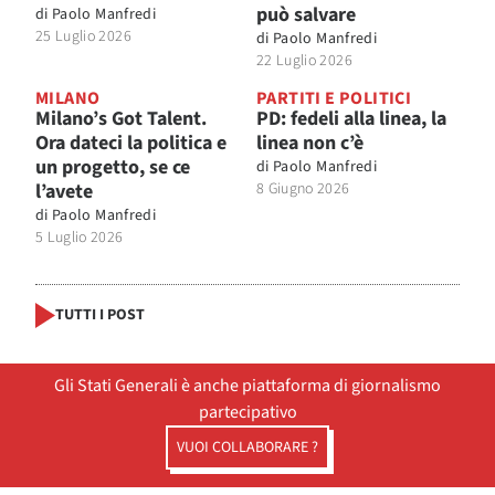
può salvare
di
Paolo Manfredi
25 Luglio 2026
di
Paolo Manfredi
22 Luglio 2026
MILANO
PARTITI E POLITICI
Milano’s Got Talent.
PD: fedeli alla linea, la
Ora dateci la politica e
linea non c’è
un progetto, se ce
di
Paolo Manfredi
l’avete
8 Giugno 2026
di
Paolo Manfredi
5 Luglio 2026
TUTTI I POST
Gli Stati Generali è anche piattaforma di giornalismo
partecipativo
VUOI COLLABORARE ?