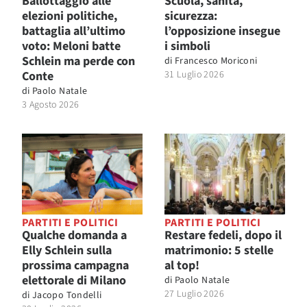
Ballottaggio alle
Scuola, sanità,
elezioni politiche,
sicurezza:
battaglia all’ultimo
l’opposizione insegue
voto: Meloni batte
i simboli
Schlein ma perde con
di
Francesco Moriconi
Conte
31 Luglio 2026
di
Paolo Natale
3 Agosto 2026
PARTITI E POLITICI
PARTITI E POLITICI
Qualche domanda a
Restare fedeli, dopo il
Elly Schlein sulla
matrimonio: 5 stelle
prossima campagna
al top!
elettorale di Milano
di
Paolo Natale
27 Luglio 2026
di
Jacopo Tondelli