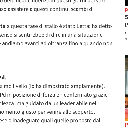
o dell’inconcludenza in questi giorni dei vari
nso assistere a questi continui scambi di
P
S
l
ata
a questa fase di stallo è stato Letta: ha detto
d
enso si sentirebbe di dire in una situazione
3
 e andiamo avanti ad oltranza fino a quando non
Pd.
ssimo livello (lo ha dimostrato ampiamente).
d in posizione di forza e riconfermato grazie
bolezza, ma guidato da un leader abile nel
l momento giusto per venire allo scoperto.
aese o inadeguate quali quelle proposte dal
P