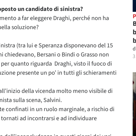
oposto un candidato di sinistra?
P
amento a far eleggere Draghi, perché non ha
B
ella soluzione?
b
b
inistra (tra lui e Speranza disponevano del 15
d
ni chiedevano, Bersani o Bindi o Grasso non
3
er quanto riguarda Draghi, visto il fuoco di
zione presente un po’ in tutti gli schieramenti
 all’inizio della vicenda molto meno visibile di
nista sulla scena, Salvini.
e confinati in un ruolo marginale, a rischio di
 tornati ad incontrarsi e ad individuare