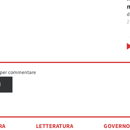
m
d
2
n per commentare
I
RA
LETTERATURA
GOVERN