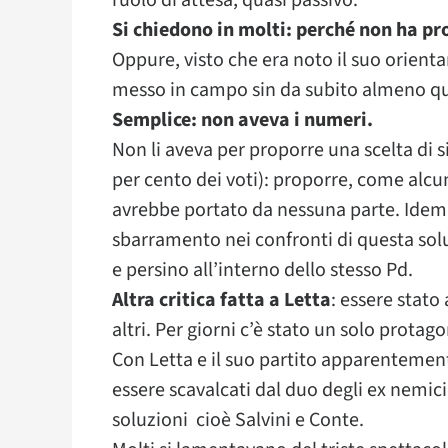
ruolo di attesa, quasi passivo.
Si chiedono in molti: perché non ha pr
Oppure, visto che era noto il suo orient
messo in campo sin da subito almeno qu
Semplice: non aveva i numeri.
Non li aveva per proporre una scelta di s
per cento dei voti): proporre, come alcu
avrebbe portato da nessuna parte. Idem p
sbarramento nei confronti di questa solu
e persino all’interno dello stesso Pd.
Altra critica fatta a Letta
: essere stato
altri. Per giorni c’è stato un solo protago
Con Letta e il suo partito apparentement
essere scavalcati dal duo degli ex nemici
soluzioni cioè Salvini e Conte.