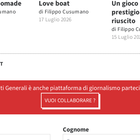
nomade
Love boat
Un gioco 
prestigio
sumano
di
Filippo Cusumano
17 Luglio 2026
riuscito
di
Filippo 
15 Luglio 20
ST
ati Generali è anche piattaforma di giornalismo partec
VUOI COLLABORARE ?
Cognome