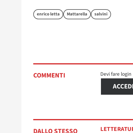
enrico letta
Mattarella
salvini
Devi fare logi
COMMENTI
ACCED
LETTERATU
DALLO STESSO