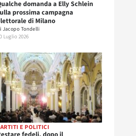
ualche domanda a Elly Schlein
sulla prossima campagna
lettorale di Milano
i
Jacopo Tondelli
0 Luglio 2026
ARTITI E POLITICI
estare fedeli, dopo il