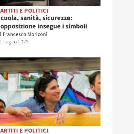
ARTITI E POLITICI
cuola, sanità, sicurezza:
’opposizione insegue i simboli
i
Francesco Moriconi
1 Luglio 2026
ARTITI E POLITICI