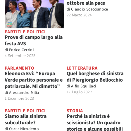
ottobre alla pace
di
Claudio Scaccianoce
22 Marzo 2024
PARTITI E POLITICI
Prove di campo largo alla
festa AVS
di
Enrico Cerrini
4 Settembre 2025
PARLAMENTO
LETTERATURA
Eleonora Evi: “Europa
Quel borghese di sinistra
Verde partito personale e
di Piergiorgio Bellocchio
patriarcale. Mi dimetto”
di
Alfio Squillaci
17 Luglio 2022
di
Alessandro Milia
1 Dicembre 2023
PARTITI E POLITICI
STORIA
Siamo alla sinistra
Perché la sinistra è
subculturale?
scissionista? Un quadro
storico e alcune possibili
di
Oscar Nicodemo