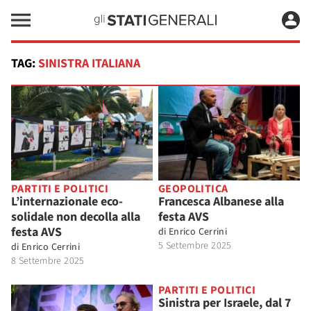
TAG:
SINISTRA ITALIANA
PARTITI E POLITICI
GEOPOLITICA
L’internazionale eco-
Francesca Albanese alla
solidale non decolla alla
festa AVS
festa AVS
di
Enrico Cerrini
5 Settembre 2025
di
Enrico Cerrini
8 Settembre 2025
PARTITI E POLITICI
Sinistra per Israele, dal 7