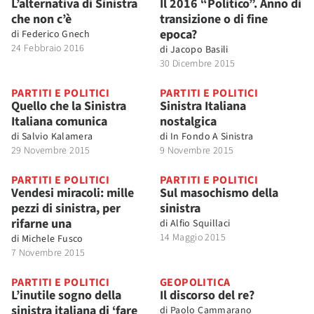
L’alternativa di Sinistra
Il 2016 “Politico”. Anno di
che non c’è
transizione o di fine
epoca?
di
Federico Gnech
24 Febbraio 2016
di
Jacopo Basili
30 Dicembre 2015
PARTITI E POLITICI
PARTITI E POLITICI
Quello che la Sinistra
Sinistra Italiana
Italiana comunica
nostalgica
di
Salvio Kalamera
di
In Fondo A Sinistra
29 Novembre 2015
9 Novembre 2015
PARTITI E POLITICI
PARTITI E POLITICI
Vendesi miracoli: mille
Sul masochismo della
pezzi di sinistra, per
sinistra
rifarne una
di
Alfio Squillaci
14 Maggio 2015
di
Michele Fusco
7 Novembre 2015
PARTITI E POLITICI
GEOPOLITICA
L’inutile sogno della
Il discorso del re?
sinistra italiana di ‘fare
di
Paolo Cammarano