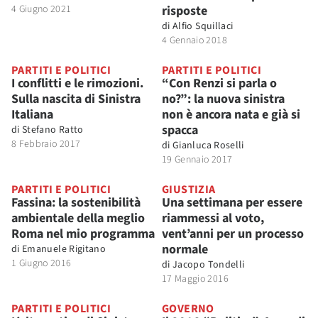
4 Giugno 2021
risposte
di
Alfio Squillaci
4 Gennaio 2018
PARTITI E POLITICI
PARTITI E POLITICI
I conflitti e le rimozioni.
“Con Renzi si parla o
Sulla nascita di Sinistra
no?”: la nuova sinistra
Italiana
non è ancora nata e già si
spacca
di
Stefano Ratto
8 Febbraio 2017
di
Gianluca Roselli
19 Gennaio 2017
PARTITI E POLITICI
GIUSTIZIA
Fassina: la sostenibilità
Una settimana per essere
ambientale della meglio
riammessi al voto,
Roma nel mio programma
vent’anni per un processo
normale
di
Emanuele Rigitano
1 Giugno 2016
di
Jacopo Tondelli
17 Maggio 2016
PARTITI E POLITICI
GOVERNO