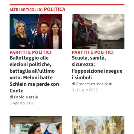
POLITICA
ALTRI ARTICOLI DI
PARTITI E POLITICI
PARTITI E POLITICI
Ballottaggio alle
Scuola, sanità,
elezioni politiche,
sicurezza:
battaglia all’ultimo
l’opposizione insegue
voto: Meloni batte
i simboli
Schlein ma perde con
di
Francesco Moriconi
Conte
31 Luglio 2026
di
Paolo Natale
3 Agosto 2026