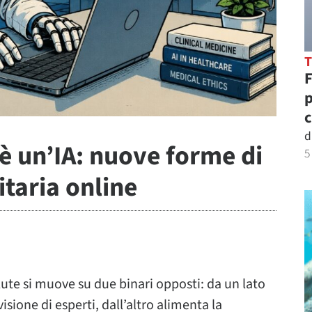
F
p
c
d
è un’IA: nuove forme di
5
taria online
salute si muove su due binari opposti: da un lato
isione di esperti, dall’altro alimenta la