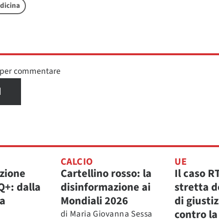
dicina
n per commentare
I
CALCIO
UE
zione
Cartellino rosso: la
Il caso R
Q+: dalla
disinformazione ai
stretta d
la
Mondiali 2026
di giusti
contro la
di
Maria Giovanna Sessa