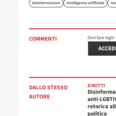
disinformazione
intelligenza artificiale
me
Devi fare logi
COMMENTI
ACCED
DIRITTI
DALLO STESSO
Disinforma
AUTORE
anti-LGBTI
retorica al
politica