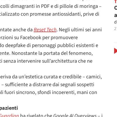
colli dimagranti in PDF e di pillole di moringa –
O
alizzato con promesse antiossidanti, prive di
a
d
2
ntate anche da
Reset Tech
. Negli ultimi sei anni
serzioni su Facebook per promuovere
o deepfake di personaggi pubblici esistenti e
almente. Nonostante la portata del fenomeno,
 senza intervenire sull’architettura che ne
eriva da un’estetica curata e credibile – camici,
– sufficiente a distrarre dai segnali sospetti
li fuori sincrono, sfondi incoerenti, mani con
 pazienti
Guardian
ha rivelato che
Google AI Overviews
– i