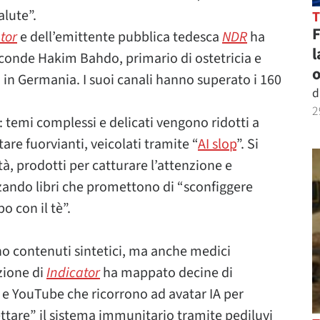
alute”.
tor
e dell’emittente pubblica tedesca
NDR
ha
l
sconde Hakim Bahdo, primario di ostetricia e
o
 in Germania. I suoi canali hanno superato i 160
d
2
e: temi complessi e delicati vengono ridotti a
ltare fuorvianti, veicolati tramite “
AI slop
”. Si
tà, prodotti per catturare l’attenzione e
zando libri che promettono di “sconfiggere
o con il tè”.
no contenuti sintetici, ma anche medici
zione di
Indicator
ha mappato decine di
e YouTube che ricorrono ad avatar IA per
ettare” il sistema immunitario tramite pediluvi