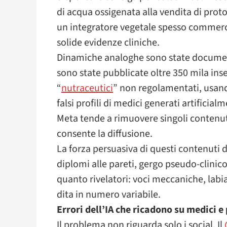
di acqua ossigenata alla vendita di proto
un integratore vegetale spesso commerci
solide evidenze cliniche.
Dinamiche analoghe sono state docume
sono state pubblicate oltre 350 mila in
“
nutraceutici
” non regolamentati, usand
falsi profili di medici generati artifici
Meta tende a rimuovere singoli contenuti
consente la diffusione.
La forza persuasiva di questi contenuti d
diplomi alle pareti, gergo pseudo-clinico 
quanto rivelatori: voci meccaniche, labia
dita in numero variabile.
Errori dell’IA che ricadono su medici e
Il problema non riguarda solo i social. Il