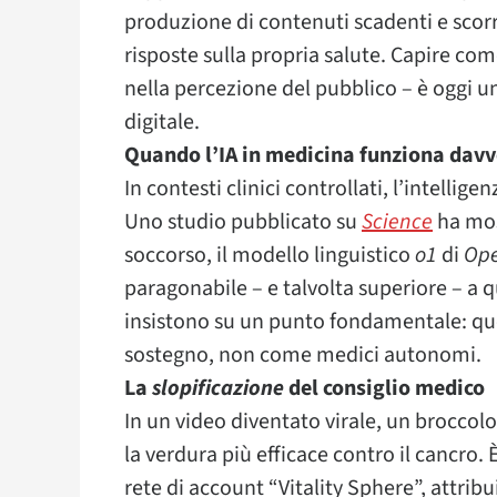
produzione di contenuti scadenti e scorr
risposte sulla propria salute. Capire com
nella percezione del pubblico – è oggi u
digitale.
Quando l’IA in medicina funziona dav
In contesti clinici controllati, l’intellige
Uno studio pubblicato su
Science
ha mos
soccorso, il modello linguistico
o1
di
Op
paragonabile – e talvolta superiore – a qu
insistono su un punto fondamentale: qu
sostegno, non come medici autonomi.
La
slopificazione
del consiglio medico
In un video diventato virale, un broccol
la verdura più efficace contro il cancro. 
rete di account “Vitality Sphere”, attrib