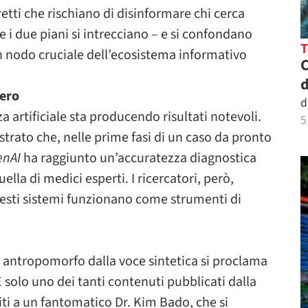
etti che rischiano di disinformare chi cerca
e i due piani si intrecciano – e si confondano
n nodo cruciale dell’ecosistema informativo
C
d
vero
d
nza artificiale sta producendo risultati notevoli.
5
trato che, nelle prime fasi di un caso da pronto
enAI
ha raggiunto un’accuratezza diagnostica
ella di medici esperti. I ricercatori, però,
esti sistemi funzionano come strumenti di
o antropomorfo dalla voce sintetica si proclama
È solo uno dei tanti contenuti pubblicati dalla
uiti a un fantomatico Dr. Kim Bado, che si