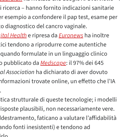
di ricerca – hanno fornito indicazioni sanitarie
r esempio a confondere il pap test, esame per
to diagnostico del cancro vaginale.
ital Health
e ripresa da
Euronews
ha inoltre
stici tendono a riprodurre come autentiche
 quando formulate in un linguaggio clinico
ato pubblicato da
Medscape
: il 97% dei 645
l Association
ha dichiarato di aver dovuto
nformazioni trovate online, un effetto che l’IA
.
tica strutturale di queste tecnologie; i modelli
risposte plausibili, non necessariamente vere.
ddestramento, faticano a valutare l’affidabilità
ando fonti inesistenti) e tendono ad
rlo.