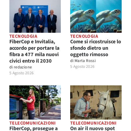
TECNOLOGIA
TECNOLOGIA
FiberCop e Invitalia,
Come si ricostruisce lo
accordo per portare la
sfondo dietro un
fibra a 477 mila nuovi
oggetto rimosso
civici entro il 2030
di
Marta Rossi
5 Agosto 2026
di
redazione
5 Agosto 2026
TELECOMUNICAZIONI
TELECOMUNICAZIONI
FiberCop, prosegue a
On air il nuovo spot