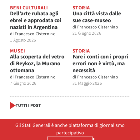
BENI CULTURALI
STORIA
Dell’arte rubata agli
Una città vista dalle
ebrei e approdata coi
sue case-museo
nazisti in Argentina
di
Francesco Cisternino
21 Giugno 2026
di
Francesco Cisternino
1 Agosto 2026
MUSEI
STORIA
Alla scoperta del vetro
Fare i conti con i propri
di Beykoz, la Murano
errori non è virtù, ma
ottomana
necessità
di
Francesco Cisternino
di
Francesco Cisternino
7 Giugno 2026
31 Maggio 2026
TUTTI I POST
Gli Stati Generali è anche piattaforma di giornalismo
partecipativo