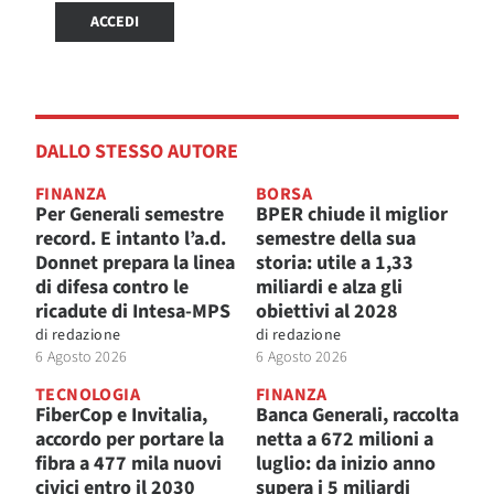
ACCEDI
DALLO STESSO AUTORE
FINANZA
BORSA
Per Generali semestre
BPER chiude il miglior
record. E intanto l’a.d.
semestre della sua
Donnet prepara la linea
storia: utile a 1,33
di difesa contro le
miliardi e alza gli
ricadute di Intesa-MPS
obiettivi al 2028
di
redazione
di
redazione
6 Agosto 2026
6 Agosto 2026
TECNOLOGIA
FINANZA
FiberCop e Invitalia,
Banca Generali, raccolta
accordo per portare la
netta a 672 milioni a
fibra a 477 mila nuovi
luglio: da inizio anno
civici entro il 2030
supera i 5 miliardi