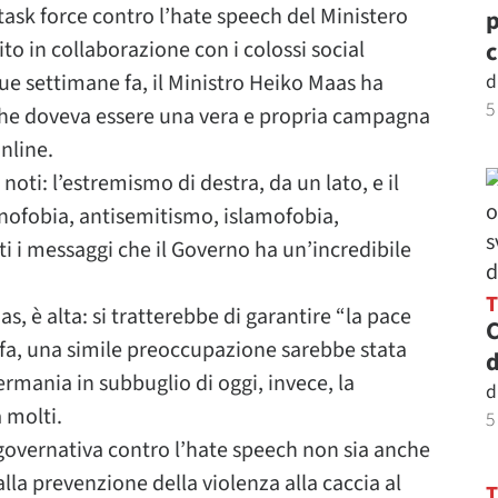
task force contro l’hate speech del Ministero
p
c
to in collaborazione con i colossi social
d
ue settimane fa, il Ministro Heiko Maas ha
5
che doveva essere una vera e propria campagna
nline.
o noti: l’estremismo di destra, da un lato, e il
xenofobia, antisemitismo, islamofobia,
ti i messaggi che il Governo ha un’incredibile
s, è alta: si tratterebbe di garantire “la pace
C
 fa, una simile preoccupazione sarebbe stata
d
ermania in subbuglio di oggi, invece, la
d
 molti.
5
 governativa contro l’hate speech non sia anche
lla prevenzione della violenza alla caccia al