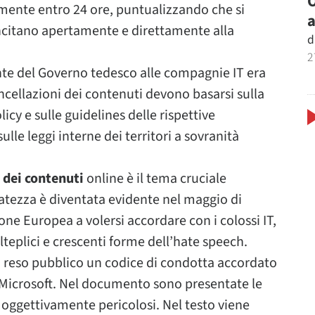
O
lmente entro 24 ore, puntualizzando che si
a
incitano apertamente e direttamente alla
d
2
tente del Governo tedesco alle compagnie IT era
ancellazioni dei contenuti devono basarsi sulla
cy e sulle guidelines delle rispettive
lle leggi interne dei territori a sovranità
 dei contenuti
online è il tema cruciale
catezza è diventata evidente nel maggio di
e Europea a volersi accordare con i colossi IT,
teplici e crescenti forme dell’hate speech.
 reso pubblico un codice di condotta accordato
 Microsoft. Nel documento sono presentate le
i oggettivamente pericolosi. Nel testo viene