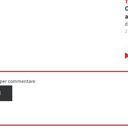
O
a
d
2
n per commentare
I