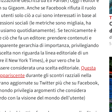
zazione descritta da Eli Pariser) Oggi l’editor è
 su Gigaom. Anche se Facebook rifiuta il ruolo
utenti solo ciò a cui sono interessati in base al
ssioni sociali (le metriche sono migliaia, ha
C
d
e usiamo quotidianamente). Se tecnicamente è
d
e ciò che fa un editore: prendere contenuti e
5
apparente gerarchia di importanza, privilegiando
 scelta non riguarda la linea editoriale di un
e il New York Times), è pur vero che la
ssere considerata una scelta editoriale.
Questa
appariscente
durante gli scontri razziali nella
erano aggiornate su Twitter più che su Facebook,
 mondo privilegia argomenti che considera
cordo con la visione del mondo dell’utente)