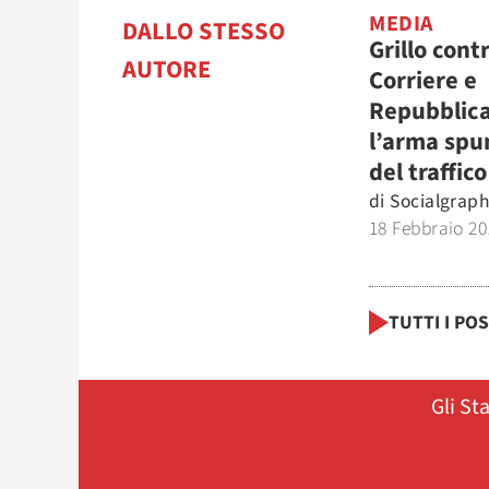
MEDIA
DALLO STESSO
Grillo cont
AUTORE
Corriere e
Repubblica
l’arma spu
del traffic
di
Socialgrap
18 Febbraio 20
TUTTI I PO
Gli St