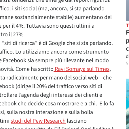
’altra tendenza che emerge dal report riguarda
fico: i siti social (ma, ancora, si sta parlando
imane sostanzialmente stabile) aumentano del
ce per il 4%. Tuttavia sono questi ultimi a
F
ro il 27%.
p
siti di ricerca” è di Google che si sta parlando.
c
 traffico. Lo utilizziamo ancora come strumento
d
e Facebook sia sempre più rilevante nel modo
5
novità. Come ha scritto
Ravi Somaya sul Times
,
ata radicalmente per mano del social web – che
ook (dirige il 20% del traffico verso siti di
rollare l’agenda degli interessi dei clienti e
acebook che decide cosa mostrare e a chi. E lo fa
si, sulla nostra interazione e sulla bolla
ltimi
studi del Pew Research
lasciano