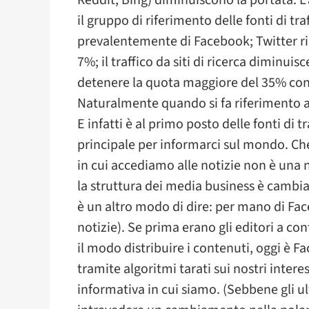
Reddit, Bing) diminuiscono la portata. L
il gruppo di riferimento delle fonti di traf
prevalentemente di Facebook; Twitter r
7%; il traffico da siti di ricerca diminuis
detenere la quota maggiore del 35% cont
Naturalmente quando si fa riferimento a “
E infatti è al primo posto delle fonti di
principale per informarci sul mondo. Ch
in cui accediamo alle notizie non è una 
la struttura dei media business è cambi
è un altro modo di dire: per mano di Faceb
notizie). Se prima erano gli editori a cont
il modo distribuire i contenuti, oggi è F
tramite algoritmi tarati sui nostri interes
informativa in cui siamo. (Sebbene gli u