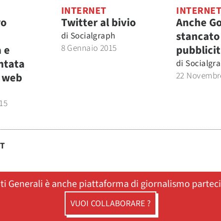
INTERNET
INTERNE
ro
Twitter al bivio
Anche Go
stancato
di
Socialgraph
8 Gennaio 2015
 e
pubblicit
ntata
di
Socialgr
22 Novembr
o web
h
15
ST
ati Generali è anche piattaforma di giornalismo partec
VUOI COLLABORARE ?