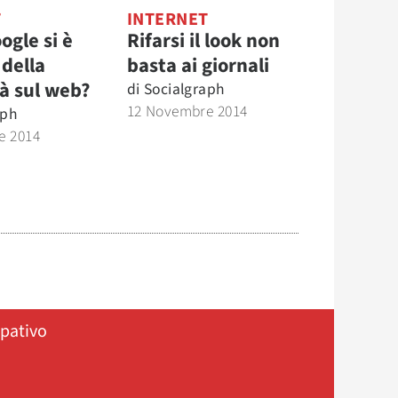
T
INTERNET
ogle si è
Rifarsi il look non
 della
basta ai giornali
à sul web?
di
Socialgraph
12 Novembre 2014
aph
e 2014
ipativo