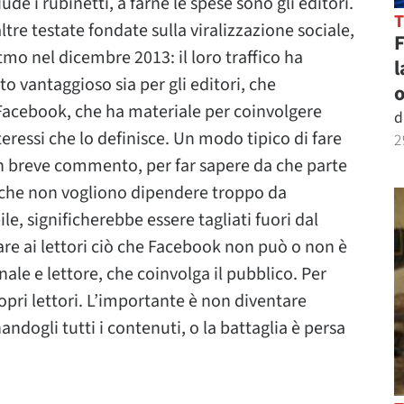
de i rubinetti, a farne le spese sono gli editori.
ltre testate fondate sulla viralizzazione sociale,
o nel dicembre 2013: il loro traffico ha
l
o vantaggioso sia per gli editori, che
o
Facebook, che ha materiale per coinvolgere
d
nteressi che lo definisce. Un modo tipico di fare
2
un breve commento, per far sapere da che parte
de che non vogliono dipendere troppo da
e, significherebbe essere tagliati fuori dal
re ai lettori ciò che Facebook non può o non è
nale e lettore, che coinvolga il pubblico. Per
opri lettori. L’importante è non diventare
dogli tutti i contenuti, o la battaglia è persa