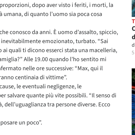
porzioni, dopo aver visto i feriti, i morti, la
lità umana, di quanto l’uomo sia poca cosa
C
che conosco da anni. È uomo d’assalto, spiccio,
d
ito inevitabilmente emozionato, turbato. “Sai
d
 ai quali ti dicono esserci stata una macelleria,
5
iglia?” Alle 19.00 quando l’ho sentito mi
fermato nelle ore successive: “Max, qui il
ranno centinaia di vittime”.
ause, le eventuali negligenze, le
r salvare quante più vite possibili. “Il senso di
, dell’uguaglianza tra persone diverse. Ecco
iposare un poco”.