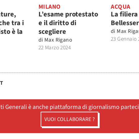
MILANO
ACQUA
ature,
L’esame protestato
La filiera
che tra i
e il diritto di
Bellesse
isto è la
scegliere
di
Max Riga
23 Gennaio 
di
Max Rigano
22 Marzo 2024
ST
ati Generali è anche piattaforma di giornalismo partec
VUOI COLLABORARE ?