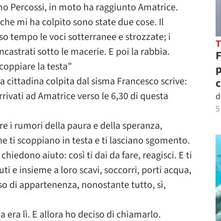
imo Percossi, in moto ha raggiunto Amatrice.
 che mi ha colpito sono state due cose. Il
esso tempo le voci sotterranee e strozzate; i
castrati sotto le macerie. E poi la rabbia.
F
coppiare la testa”
p
a cittadina colpita dal sisma Francesco scrive:
c
ivati ad Amatrice verso le 6,30 di questa
d
5
re i rumori della paura e della speranza,
che ti scoppiano in testa e ti lasciano sgomento.
hiedono aiuto: così ti dai da fare, reagisci. E ti
uti e insieme a loro scavi, soccorri, porti acqua,
so di appartenenza, nonostante tutto, sì,
a era lì. E allora ho deciso di chiamarlo.