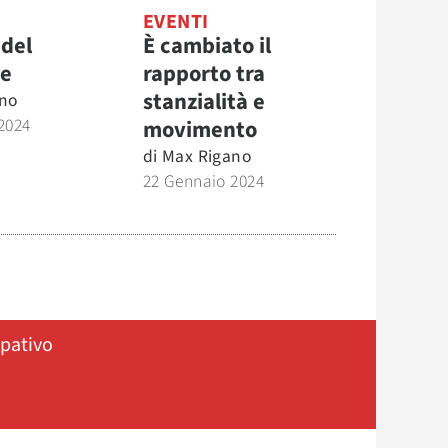
EVENTI
 del
È cambiato il
re
rapporto tra
stanzialità e
no
2024
movimento
di
Max Rigano
22 Gennaio 2024
ipativo