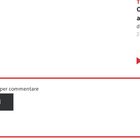
O
a
d
2
n per commentare
I