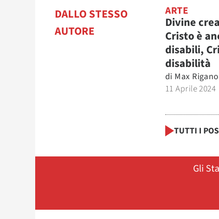
ARTE
DALLO STESSO
Divine cre
AUTORE
Cristo è an
disabili, Cr
disabilità
di
Max Rigano
11 Aprile 2024
TUTTI I PO
Gli St